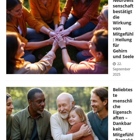
Neurowis
senschaft
bestätigt
die
Wirkung
von
Mitgefühl
: Heilung
für
Gehirn
und Seele
22.
September
2025
Beliebtes
te
menschli
che
Eigensch
aften –
Dankbar
keit,
Mitgefühl