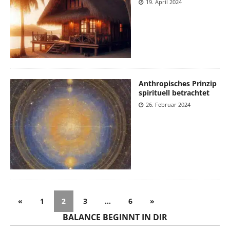
19. April 2024
Anthropisches Prinzip
spirituell betrachtet
26. Februar 2024
«
1
2
3
…
6
»
BALANCE BEGINNT IN DIR