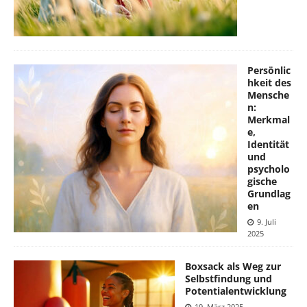
Persönlic
hkeit des
Mensche
n:
Merkmal
e,
Identität
und
psycholo
gische
Grundlag
en
9. Juli
2025
Boxsack als Weg zur
Selbstfindung und
Potentialentwicklung
19. März 2025