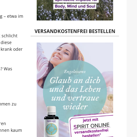
g – etwa im
VERSANDKOSTENFREI BESTELLEN
 schlicht
 diese
 krank oder
h? Was
ommen zu
ren
können kaum