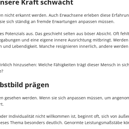
sere Kraft schwächt
en nicht erkannt werden. Auch Erwachsene erleben diese Erfahrun
 sie sich ständig an fremde Erwartungen anpassen müssen.
 Potenzials aus. Das geschieht selten aus böser Absicht. Oft fehlt
Begabungen und eine eigene innere Ausrichtung mitbringt. Werden
n und Lebendigkeit. Manche resignieren innerlich, andere werden
irklich hinzusehen: Welche Fähigkeiten trägt dieser Mensch in sic
e?
bstbild prägen
esen gesehen werden. Wenn sie sich anpassen müssen, um angen
t.
 oder Individualität nicht willkommen ist, beginnt oft, sich von äuße
h dieses Thema besonders deutlich. Genormte Leistungsmaßstäbe 