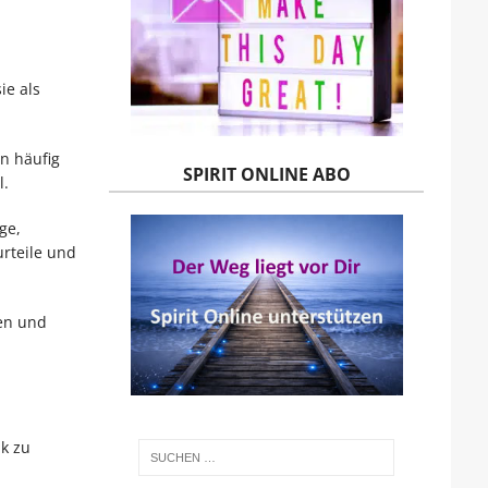
ie als
n häufig
SPIRIT ONLINE ABO
l.
ge,
rteile und
en und
k zu