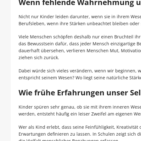
Wenn fehlende Wahrnehmung un
Nicht nur Kinder leiden darunter, wenn sie in ihrem Wes
Berufsleben, wenn ihre Stärken unbeachtet bleiben oder
Viele Menschen schöpfen deshalb nur einen Bruchteil ihres
das Bewusstsein dafür, dass jeder Mensch einzigartige 
dauerhaft übersehen, verlieren Menschen Mut, Motivatio
ziehen sich zurück.
Dabei würde sich vieles verändern, wenn wir beginnen, w
entspricht seinem Wesen? Wo liegt seine natürliche Stärk
Wie frühe Erfahrungen unser Sel
Kinder spüren sehr genau, ob sie mit ihrem inneren W
werden, entsteht häufig ein leiser Zweifel am eigenen Wer
Wer als Kind erlebt, dass seine Feinfühligkeit, Kreativität
Erwartungen definieren zu lassen. In Schulen zeigt sic
die Vielfalt menschlicher Begabungen erfassen.