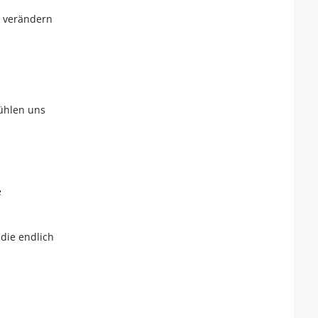
 verändern
,
fühlen uns
e
 die endlich