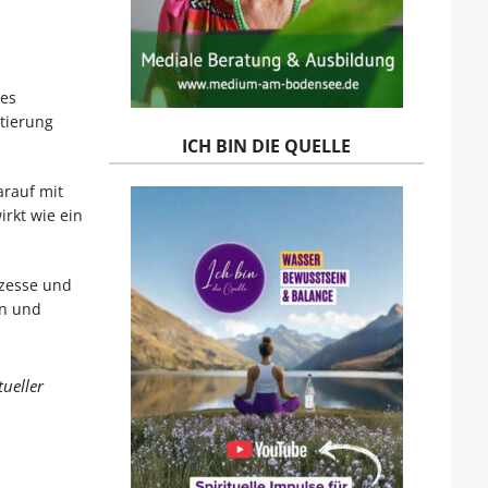
ses
ntierung
ICH BIN DIE QUELLE
arauf mit
rkt wie ein
ozesse und
en und
ueller