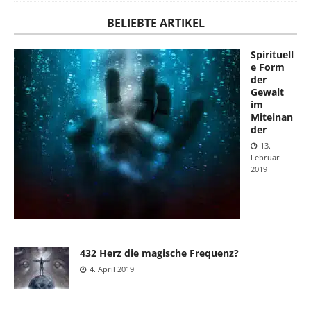
BELIEBTE ARTIKEL
Spirituell
e Form
der
Gewalt
im
Miteinan
der
13.
Februar
2019
432 Herz die magische Frequenz?
4. April 2019