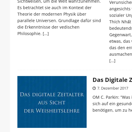
Sichtweisen, um die Welt wahrzunehmen.
Verunsicher
Es betrachtet sie auch im Kontext der
angesichts
Theorie der modernen Physik über
sozialer U
parallele Universen. Grundlage dafür sind
Thích Nhất
die Erkenntnisse der vedischen
bedeutends
Philosophie.
[…]
Gegenwart,
etwas, das
das den en
ausmachen 
[…]
Das Digitale 
7. Dezember 2017
OM C. Parkin: “Was 
sich auf ein gesund
benötigen, um zu h