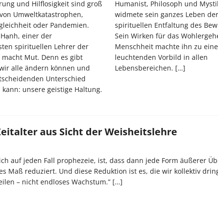
ung und Hilflosigkeit sind groß
Humanist, Philosoph und Mysti
 von Umweltkatastrophen,
widmete sein ganzes Leben de
ngleichheit oder Pandemien.
spirituellen Entfaltung des Bew
 Hạnh, einer der
Sein Wirken für das Wohlergeh
ten spirituellen Lehrer der
Menschheit machte ihn zu ein
 macht Mut. Denn es gibt
leuchtenden Vorbild in allen
 wir alle ändern können und
Lebensbereichen.
[…]
tscheidenden Unterschied
kann: unsere geistige Haltung.
Zeitalter aus Sicht der Weisheitslehre
ich auf jeden Fall prophezeie, ist, dass dann jede Form äußerer Übe
es Maß reduziert. Und diese Reduktion ist es, die wir kollektiv dri
eilen – nicht endloses Wachstum.”
[…]