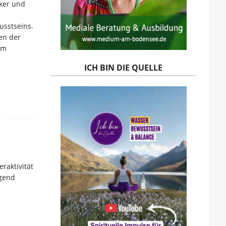
ker und
r
usstseins.
en der
em
ICH BIN DIE QUELLE
raktivität
ngend