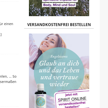
ür einen
VERSANDKOSTENFREI BESTELLEN
n
]
eilen, … So
issermaßen