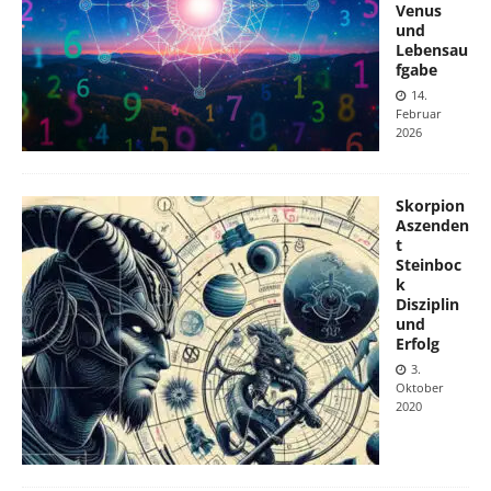
Venus
und
Lebensau
fgabe
14.
Februar
2026
Skorpion
Aszenden
t
Steinboc
k
Disziplin
und
Erfolg
3.
Oktober
2020