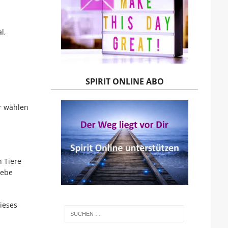
l,
SPIRIT ONLINE ABO
r wählen
n Tiere
iebe
dieses