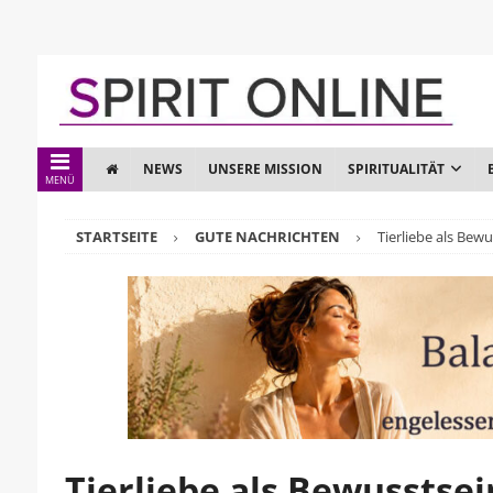
NEWS
UNSERE MISSION
SPIRITUALITÄT
MENÜ
STARTSEITE
GUTE NACHRICHTEN
Tierliebe als Bew
Tierliebe als Bewussts