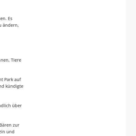
en. Es
zu ändern,
nnen, Tiere
t Park auf
und kündigte
ndlich über
 Bären zur
zin und