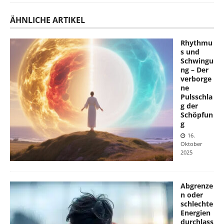
ÄHNLICHE ARTIKEL
Rhythmu
s und
Schwingu
ng – Der
verborge
ne
Pulsschla
g der
Schöpfun
g
16.
Oktober
2025
Abgrenze
n oder
schlechte
Energien
durchlass