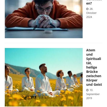
en?
28.
Oktober
2024
Atem
und
Spirituali
tät,
heilige
Brücke
zwischen
Körper
und Geist
10.
September
2019