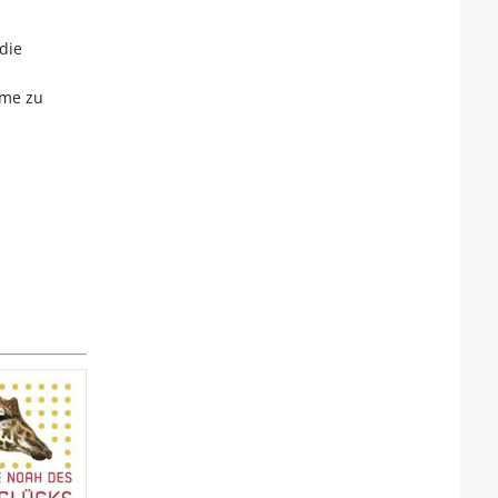
die
ume zu