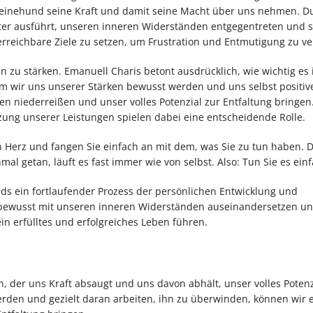
einehund seine Kraft und damit seine Macht über uns nehmen. Du
iter ausführt, unseren inneren Widerständen entgegentreten und s
d erreichbare Ziele zu setzen, um Frustration und Entmutigung zu v
 zu stärken. Emanuell Charis betont ausdrücklich, wie wichtig es i
em wir uns unserer Stärken bewusst werden und uns selbst positiv
 niederreißen und unser volles Potenzial zur Entfaltung bringen.
ung unserer Leistungen spielen dabei eine entscheidende Rolle.
in Herz und fangen Sie einfach an mit dem, was Sie zu tun haben. D
nmal getan, läuft es fast immer wie von selbst. Also: Tun Sie es einf
s ein fortlaufender Prozess der persönlichen Entwicklung und
, bewusst mit unseren inneren Widerständen auseinandersetzen und
n erfülltes und erfolgreiches Leben führen.
 der uns Kraft absaugt und uns davon abhält, unser volles Potenz
rden und gezielt daran arbeiten, ihn zu überwinden, können wir ei