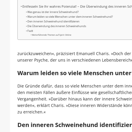
Entfesseln Sie Ihr wahres Potenzial! – Die Überwindung des inneren 
Was genau ist der innere Schweinehund?
Warum leiden so viele Menschen unter dem inneren Schweinehund?
Den inneren Schweinehund identifizieren
Die Überwindung des inneren Schweinehunds
Fazit
Weiterführende Themen auf Spirit Online
zurückzuweichen«, präzisiert Emanuell Charis. »Doch der 
unserer Psyche, der uns in verschiedenen Lebensbereiche
Warum leiden so viele Menschen unte
Die Gründe dafür, dass so viele Menschen unter dem inne
den meisten Fällen äußere Einflüsse wie gesellschaftlic
Vergangenheit. »Darüber hinaus kann der innere Schwein
werden«, erklärt Charis. »Diese inneren Widerstände könn
zu erreichen.«
Den inneren Schweinehund identifizie