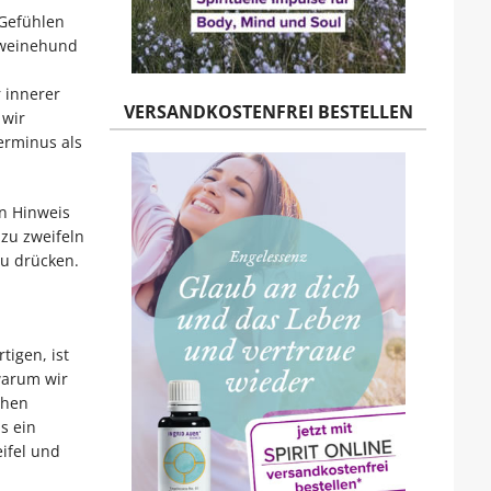
 Gefühlen
hweinehund
 innerer
VERSANDKOSTENFREI BESTELLEN
 wir
erminus als
in Hinweis
 zu zweifeln
zu drücken.
tigen, ist
warum wir
chen
s ein
ifel und