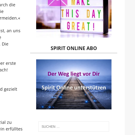
rch die
ie
ermeiden.«
st, an uns
e
 Die
SPIRIT ONLINE ABO
er erste
ach!
 gezielt
ial zu
n erfülltes