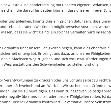
eine bewusste Auseinandersetzung mit unseren eigenen Gedanken,
nzeichen, die darauf hindeuten können, dass unserer innerer Sc
er uns ablenken, könnte dies ein Zeichen dafür sein, dass unser
r und Lebensberater. »Wir finden möglicherweise Ausreden, warum
wissen, dass sie wichtig sind. Ein solches Verhalten wird im Facht
ve Gedanken über unsere Fähigkeiten hegen, kann dies ebenfalls e
icherheit untergräbt. Er bringt uns dazu, an unseren Fähigkeiten
ng, den einfachsten Weg zu gehen und sich vor Herausforderungen 
 Weg, anstatt uns den Schwierigkeiten zu stellen und uns
r Verantwortungen zu drücken oder uns vor uns selbst zu rechtfer
 der innere Schweinehund am Werk ist. Wir suchen nach Gründen, 
inden, um sie zu bewältigen. Das kann zu negativen Selbstgesprä
der negativ über uns selbst oder unsere Fähigkeiten reden, ist da
ehund unsere Gedanken kontrolliert. Er verstärkt unsere Selbstzwe