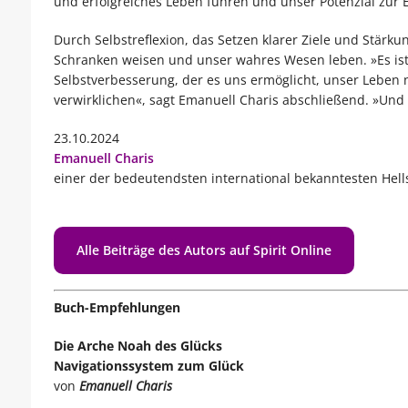
und erfolgreiches Leben führen und unser Potenzial zur E
Durch Selbstreflexion, das Setzen klarer Ziele und Stär
Schranken weisen und unser wahres Wesen leben. »Es ist 
Selbstverbesserung, der es uns ermöglicht, unser Leben
verwirklichen«, sagt Emanuell Charis abschließend. »Und 
23.10.2024
Emanuell Charis
einer der bedeutendsten international bekanntesten Hell
Alle Beiträge des Autors auf Spirit Online
Buch-Empfehlungen
Die Arche Noah des Glücks
Navigationssystem zum Glück
von
Emanuell Charis