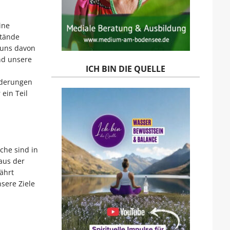
ine
stände
r uns davon
nd unsere
ICH BIN DIE QUELLE
rderungen
ein Teil
che sind in
aus der
ährt
sere Ziele