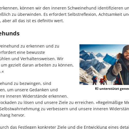
rkennen, können wir den inneren Schweinehund identifizieren un
eßlich zu überwinden. Es erfordert Selbstreflexion, Achtsamkeit un
ber all das ist es definitiv wert.
nehunds
weinehund zu erkennen und zu
erfordert eine bewusste
ühlen und Verhaltensweisen. Wir
um gezielt daran arbeiten zu können,
.«
nehund zu bezwingen, sind
KI unterstützt gener
hmen, um unsere Gedanken und
sere inneren Widerstände erkennen.
 Blockaden zu lösen und unsere Ziele zu erreichen. »Regelmäßige M
 Selbstwahrnehmung zu verbessern und unsere inneren Widerstä
hang hervor.
 Durch das Festlegen konkreter Ziele und die Entwicklung eines detai