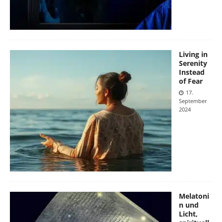
Living in
Serenity
Instead
of Fear
17.
September
2024
Melatoni
n und
Licht,