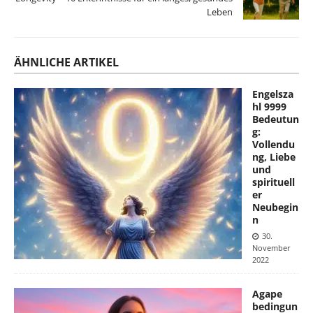
Leben
ÄHNLICHE ARTIKEL
Engelsza
hl 9999
Bedeutun
g:
Vollendu
ng, Liebe
und
spirituell
er
Neubegin
n
30.
November
2022
Agape
bedingun