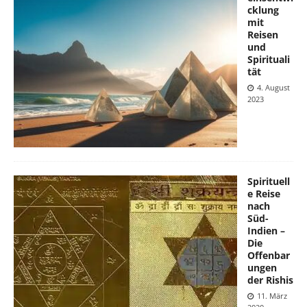
cklung
mit
Reisen
und
Spirituali
tät
4. August
2023
Spirituell
e Reise
nach
Süd-
Indien –
Die
Offenbar
ungen
der Rishis
11. März