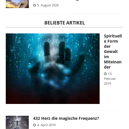
5. August 2026
BELIEBTE ARTIKEL
Spirituell
e Form
der
Gewalt
im
Miteinan
der
13.
Februar
2019
432 Herz die magische Frequenz?
4. April 2019