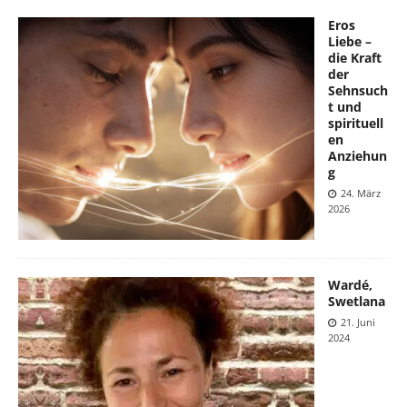
Eros
Liebe –
die Kraft
der
Sehnsuch
t und
spirituell
en
Anziehun
g
24. März
2026
Wardé,
Swetlana
21. Juni
2024