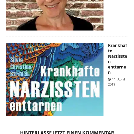
Krankhaf
te
Narzisste
n
enttarne
n
11. April
2019
HINTERLASSE JETZT EINEN KOMMENTAR