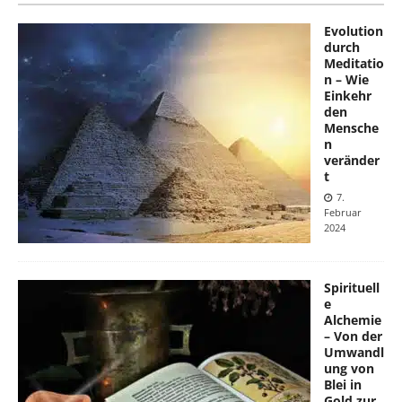
Evolution
durch
Meditatio
n – Wie
Einkehr
den
Mensche
n
veränder
t
7.
Februar
2024
Spirituell
e
Alchemie
– Von der
Umwandl
ung von
Blei in
Gold zur