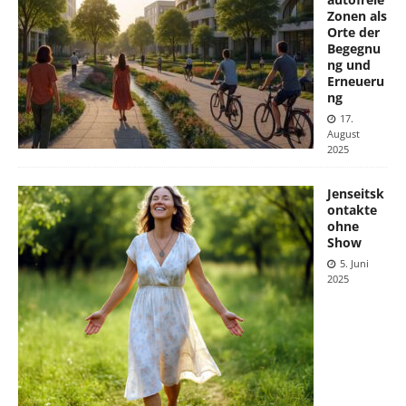
Zonen als
Orte der
Begegnu
ng und
Erneueru
ng
17.
August
2025
Jenseitsk
ontakte
ohne
Show
5. Juni
2025