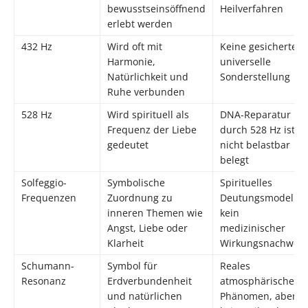
bewusstseinsöffnend
Heilverfahren
erlebt werden
432 Hz
Wird oft mit
Keine gesicherte
Harmonie,
universelle
Natürlichkeit und
Sonderstellung
Ruhe verbunden
528 Hz
Wird spirituell als
DNA-Reparatur
Frequenz der Liebe
durch 528 Hz ist
gedeutet
nicht belastbar
belegt
Solfeggio-
Symbolische
Spirituelles
Frequenzen
Zuordnung zu
Deutungsmodell,
inneren Themen wie
kein
Angst, Liebe oder
medizinischer
Klarheit
Wirkungsnachweis
Schumann-
Symbol für
Reales
Resonanz
Erdverbundenheit
atmosphärisches
und natürlichen
Phänomen, aber