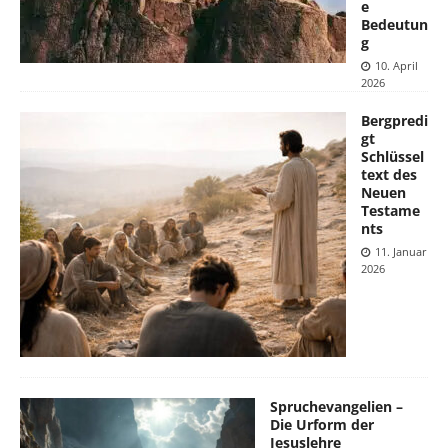
e
Bedeutun
g
10. April
2026
Bergpredi
gt
Schlüssel
text des
Neuen
Testame
nts
11. Januar
2026
Spruchevangelien –
Die Urform der
Jesuslehre