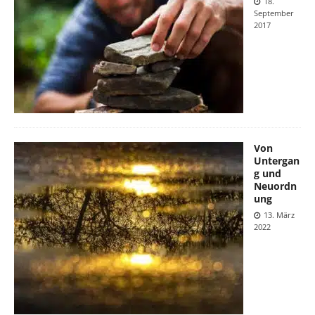
18.
September
2017
Von
Untergan
g und
Neuordn
ung
13. März
2022