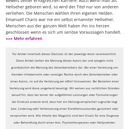
Beweis seiner erfolgreichen Karriere. Auch wenn man als
Hellseher geboren wird, so wird der Titel nur von anderen
verliehen. Die Menschen wählen ihren eigenen Helden.
Emanuell Charis war nie ein selbst ernannter Hellseher,
Menschen aus der ganzen Welt haben ihn ins herzen
geschlossen wenn es sich um seriöse Voraussagen handelt.
»»» Mehr erfahren
Für Artikel innerhalb dieses Dienstes ist der jeweilige Autor verantwortlich.
Diese Artikel stellen die Meinung dieses Autors dar und spiegeln nicht
grundsätzlich die Meinung des Seitenbetreibers dar. Bei einer Verletzung von
fremden Urheberrecht oder sonstiger Rechte durch den Seitenbetreiber oder
eines Autors, ist auf die Verletzung per eMail hinzuweisen. Bei Bestehen einer
Verletzung wird diese umgehend beseitigt.
Wir weisen aus rechtlichen Gründen
darauf hin, dass bei keiner der aufgeführten Leistungen oder Formulierungen
der Eindruck erweckt wird, dass hier ein Heilungsversprechen zugrunde liegt
bzw. Linderung oder Verbesserung eines Krankheitszustandes garantiert oder
versprochen wird. Alle Inhalte des Magazins sind kein Ersatz für eine Diagnose
oder Behandlung durch einen Arzt, Psychotherapeuten oder Heilpraktiker.