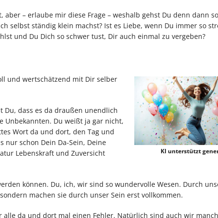
t, aber – erlaube mir diese Frage – weshalb gehst Du denn dann so
ich selbst ständig klein machst? Ist es Liebe, wenn Du immer so str
fühlst und Du Dich so schwer tust, Dir auch einmal zu vergeben?
l und wertschätzend mit Dir selber
ißt Du, dass es da draußen unendlich
ie Unbekannten. Du weißt ja gar nicht,
ttes Wort da und dort, den Tag und
s nur schon Dein Da-Sein, Deine
KI unterstützt gener
Natur Lebenskraft und Zuversicht
 werden können. Du, ich, wir sind so wundervolle Wesen. Durch uns
r, sondern machen sie durch unser Sein erst vollkommen.
ir alle da und dort mal einen Fehler. Natürlich sind auch wir manc