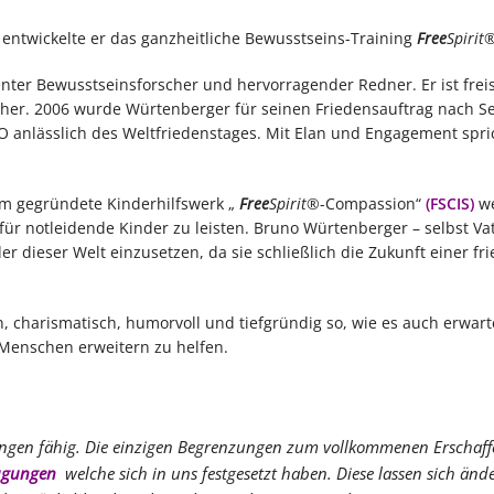
entwickelte er das ganzheitliche Bewusstseins-Training
Free
Spirit
nter Bewusstseinsforscher und hervorragender Redner. Er ist frei
ücher. 2006 wurde Würtenberger für seinen Friedensauftrag nach S
 anlässlich des Weltfriedenstages. Mit Elan und Engagement spri
hm gegründete Kinderhilfswerk „
Free
Spirit®
-Compassion“
(FSCIS)
we
 für notleidende Kinder zu leisten. Bruno Würtenberger – selbst Va
der dieser Welt einzusetzen, da sie schließlich die Zukunft einer fr
charismatisch, humorvoll und tiefgründig so, wie es auch erwart
Menschen erweitern zu helfen.
ingen fähig. Die einzigen Begrenzungen zum vollkommenen Erschaff
ugungen
welche sich in uns festgesetzt haben. Diese lassen sich änd