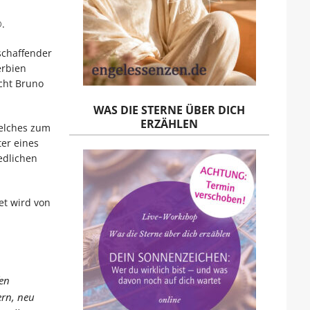
®
.
schaffender
erbien
cht Bruno
WAS DIE STERNE ÜBER DICH
ERZÄHLEN
lches zum
ter eines
iedlichen
et wird von
en
ern, neu