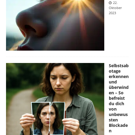
22.
Oktober
2023
Selbstsab
otage
erkennen
und
überwind
en – So
befreist
du dich
von
unbewus
sten
Blockade
n