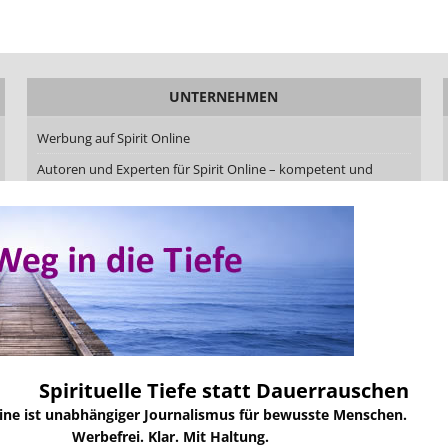
UNTERNEHMEN
Werbung auf Spirit Online
Autoren und Experten für Spirit Online – kompetent und
aktuell
Autor werden bei Spirit Online – Beiträge veröffentlichen mit
Qualität und Haltung
Redaktionskodex von Spirit Online
Über uns
Über Heike Schonert
Über Uwe Taschow
Spirituelle Tiefe statt Dauerrauschen
Markenprofil Spirit Online
line ist unabhängiger Journalismus für bewusste Menschen.
Kontakt
Werbefrei. Klar. Mit Haltung.