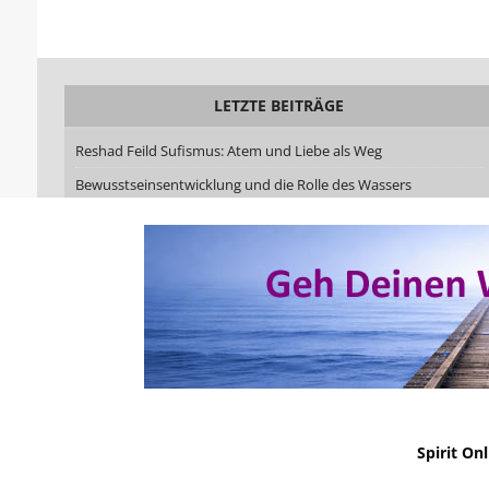
LETZTE BEITRÄGE
Reshad Feild Sufismus: Atem und Liebe als Weg
Bewusstseinsentwicklung und die Rolle des Wassers
Die Chymische Hochzeit Christiani Rosenkreutz – Alchemie als
Weg der Verwandlung
Schamanische Heilarbeit kann jeder lernen – Du musst nicht
dafür geboren sein
Kreativer Flow: Wie Ekstase, Leichtigkeit und schöpferische
Kraft zusammenwirken
No Result
Website Carbon
Spirit On