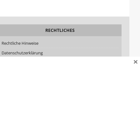
RECHTLICHES
Rechtliche Hinweise
Datenschutzerklärung
×
Impressum
AGB
Lizenzen
SOZIALE MEDIEN
Facebook
YouTube
LinkedIn