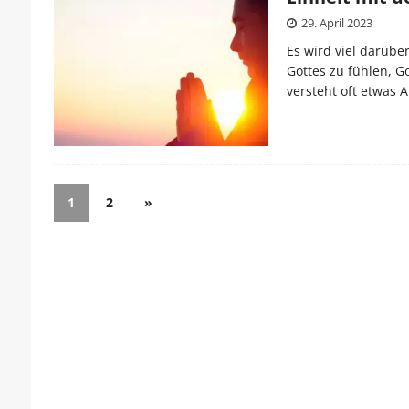
29. April 2023
Es wird viel darübe
Gottes zu fühlen, G
versteht oft etwas 
1
2
»