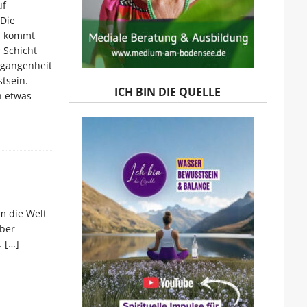
uf
 Die
, kommt
 Schicht
rgangenheit
tsein.
ICH BIN DIE QUELLE
n etwas
m die Welt
über
.
[…]