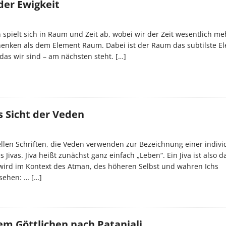
er Ewigkeit
spielt sich in Raum und Zeit ab, wobei wir der Zeit wesentlich me
enken als dem Element Raum. Dabei ist der Raum das subtilste El
das wir sind – am nächsten steht.
[…]
us Sicht der Veden
uellen Schriften, die Veden verwenden zur Bezeichnung einer indivi
s Jivas. Jiva heißt zunächst ganz einfach „Leben“. Ein Jiva ist also d
 wird im Kontext des Atman, des höheren Selbst und wahren Ichs
sehen: …
[…]
em Göttlichen nach Patanjali