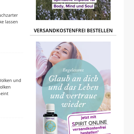
uchzarter
ke lassen
VERSANDKOSTENFREI BESTELLEN
Wolken und
olken
eint