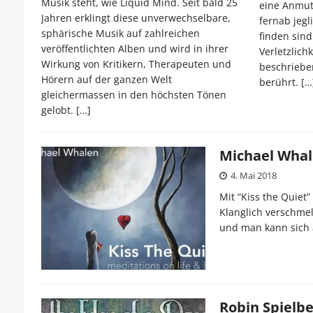
Musik steht, wie Liquid Mind. Seit bald 25
eine Anmut
Jahren erklingt diese unverwechselbare,
fernab jegl
sphärische Musik auf zahlreichen
finden sind
veröffentlichten Alben und wird in ihrer
Verletzlich
Wirkung von Kritikern, Therapeuten und
beschriebe
Hörern auf der ganzen Welt
berührt.
[…
gleichermassen in den höchsten Tönen
gelobt.
[…]
Michael Whale
4. Mai 2018
Mit “Kiss the Quiet
Klanglich verschmel
und man kann sich 
Robin Spielbe