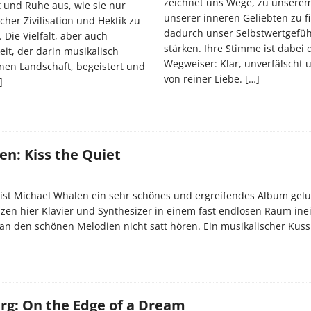
zeichnet uns Wege, zu unsere
 und Ruhe aus, wie sie nur
unserer inneren Geliebten zu 
icher Zivilisation und Hektik zu
dadurch unser Selbstwertgefüh
. Die Vielfalt, aber auch
stärken. Ihre Stimme ist dabei 
keit, der darin musikalisch
Wegweiser: Klar, unverfälscht u
nen Landschaft, begeistert und
von reiner Liebe.
[…]
]
n: Kiss the Quiet
” ist Michael Whalen ein sehr schönes und ergreifendes Album gel
zen hier Klavier und Synthesizer in einem fast endlosen Raum in
an den schönen Melodien nicht satt hören. Ein musikalischer Kuss
rg: On the Edge of a Dream