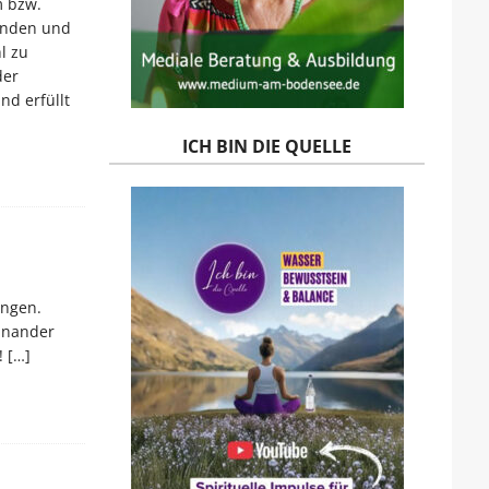
m bzw.
finden und
l zu
der
nd erfüllt
ICH BIN DIE QUELLE
ungen.
einander
!
[…]