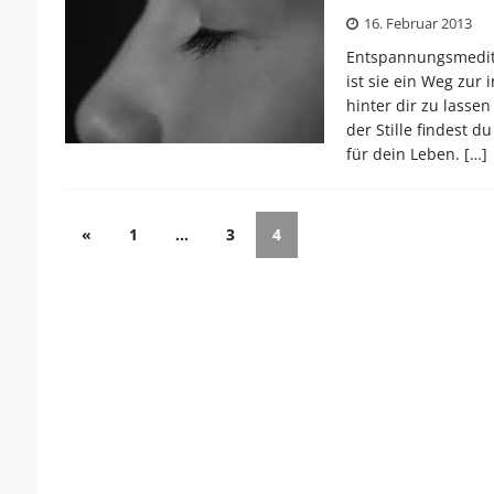
16. Februar 2013
Entspannungsmeditat
ist sie ein Weg zur
hinter dir zu lasse
der Stille findest 
für dein Leben.
[…]
«
1
…
3
4