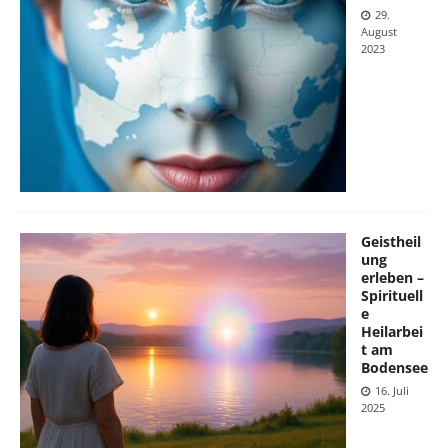
29.
August
2023
Geistheil
ung
erleben –
Spirituell
e
Heilarbei
t am
Bodensee
16. Juli
2025