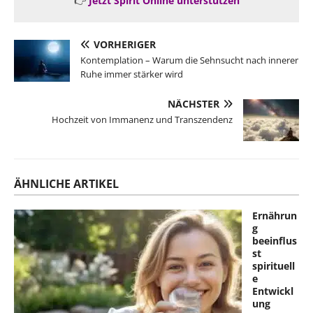
👉
Jetzt Spirit Online unterstützen
VORHERIGER
Kontemplation – Warum die Sehnsucht nach innerer
Ruhe immer stärker wird
NÄCHSTER
Hochzeit von Immanenz und Transzendenz
ÄHNLICHE ARTIKEL
Ernährun
g
beeinflus
st
spirituell
e
Entwickl
ung