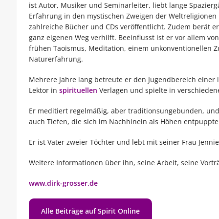
ist Autor, Musiker und Seminarleiter, liebt lange Spazie
Erfahrung in den mystischen Zweigen der Weltreligionen
zahlreiche Bücher und CDs veröffentlicht. Zudem berät 
ganz eigenen Weg verhilft. Beeinflusst ist er vor allem 
frühen Taoismus, Meditation, einem unkonventionellen Z
Naturerfahrung.
Mehrere Jahre lang betreute er den Jugendbereich einer i
Lektor in
spirituellen
Verlagen und spielte in verschieden
Er meditiert regelmäßig, aber traditionsungebunden, und
auch Tiefen, die sich im Nachhinein als Höhen entpuppt
Er ist Vater zweier Töchter und lebt mit seiner Frau Jenni
Weitere Informationen über ihn, seine Arbeit, seine Vort
www.dirk-grosser.de
Alle Beiträge auf Spirit Online