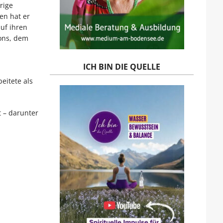
rige
en hat er
uf ihren
sons, dem
ICH BIN DIE QUELLE
eitete als
 – darunter