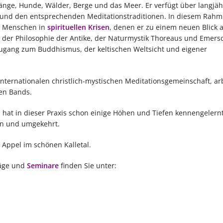
rgänge, Hunde, Wälder, Berge und das Meer. Er verfügt über langjäh
 und den entsprechenden Meditationstraditionen. In diesem Rahm
er Menschen in
spirituellen Krisen
, denen er zu einem neuen Blick a
von der Philosophie der Antike, der Naturmystik Thoreaus und Emer
ugang zum Buddhismus, der keltischen Weltsicht und eigener
nternationalen christlich-mystischen Meditationsgemeinschaft, arb
en Bands.
 hat in dieser Praxis schon einige Höhen und Tiefen kennengelernt
en und umgekehrt.
e Appel im schönen Kalletal.
räge und
Seminare
finden Sie unter: