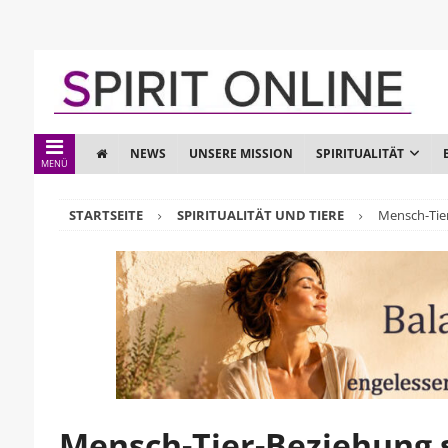
NEWS
UNSERE MISSION
SPIRITUALITÄT
MENÜ
STARTSEITE
SPIRITUALITÄT UND TIERE
Mensch-Tier
Mensch-Tier-Beziehung 