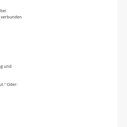
 bei
t verbunden
ng und
t.“ Oder: