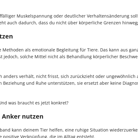
fälliger Muskelspannung oder deutlicher Verhaltensänderung sollt
teht auch dadurch, dass du nicht über körperliche Grenzen hinweg
tzen
ethoden als emotionale Begleitung für Tiere. Das kann aus ganz
st jedoch, solche Mittel nicht als Behandlung körperlicher Beschw
ch anders verhält, nicht frisst, sich zurückzieht oder ungewöhnlic
kann Beziehung und Ruhe unterstützen, sie ersetzt aber keine Diagn
 Und was braucht es jetzt konkret?
n Anker nutzen
sband kann deinem Tier helfen, eine ruhige Situation wiederzuerk
 positive Verknüpfung, die im Alltag entsteht.