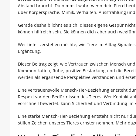
Abstand braucht. Du nimmst wahr, wenn dein Pferd heute n
über Körpersprache, Mimik, Verhalten, Ausstrahlung und 
Gerade deshalb lohnt es sich, dieses eigene Gespür nic
können hilfreich sein. Sie können dich aber auch wegführe
Wer tiefer verstehen möchte, wie Tiere im Alltag Signale 
Ergänzung.
Dieser Beitrag zeigt, wie Vertrauen zwischen Mensch und 
Kommunikation, Ruhe, positive Bestärkung und die Bereitsc
werden als ergänzende Perspektive verstanden und ersetze
Eine vertrauensvolle Mensch-Tier-Beziehung entsteht du
Respekt vor den Bedürfnissen des Tieres. Wer Kontakt anbi
vorschnell bewertet, kann Sicherheit und Verbindung im A
Eine starke Mensch-Tier-Beziehung entsteht nicht nur durc
stillen Zeichen unseres Tieres ernster nehmen. Mehr daz