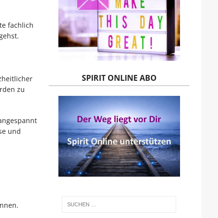
e fachlich
gehst.
SPIRIT ONLINE ABO
heitlicher
erden zu
h angespannt
ose und
ennen.