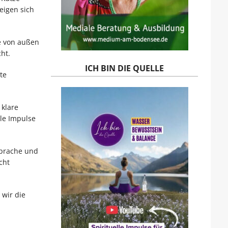
eigen sich
e von außen
ht.
ICH BIN DIE QUELLE
te
 klare
lle Impulse
sprache und
cht
 wir die