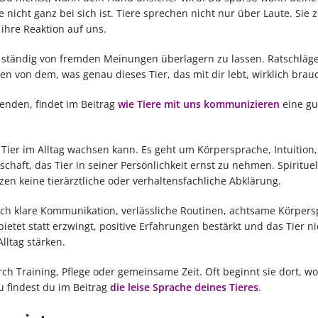
icht ganz bei sich ist. Tiere sprechen nicht nur über Laute. Sie z
ihre Reaktion auf uns.
ht ständig von fremden Meinungen überlagern zu lassen. Ratschläg
n von dem, was genau dieses Tier, das mit dir lebt, wirklich brauc
senden, findet im Beitrag
wie Tiere mit uns kommunizieren
eine gu
Tier im Alltag wachsen kann. Es geht um Körpersprache, Intuition,
haft, das Tier in seiner Persönlichkeit ernst zu nehmen. Spiritue
n keine tierärztliche oder verhaltensfachliche Abklärung.
rch klare Kommunikation, verlässliche Routinen, achtsame Körper
etet statt erzwingt, positive Erfahrungen bestärkt und das Tier ni
lltag stärken.
h Training, Pflege oder gemeinsame Zeit. Oft beginnt sie dort, wo
u findest du im Beitrag
die leise Sprache deines Tieres
.