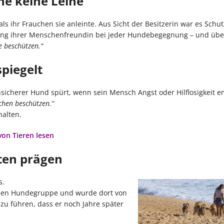
he keine Leine“
ls ihr Frauchen sie anleinte. Aus Sicht der Besitzerin war es Schut
pfung ihrer Menschenfreundin bei jeder Hundebegegnung – und ü
e beschützen.“
piegelt
icherer Hund spürt, wenn sein Mensch Angst oder Hilflosigkeit e
chen beschützen.“
halten.
on Tieren lesen
ten prägen
s.
großen Hundegruppe und wurde dort von
azu führen, dass er noch Jahre später