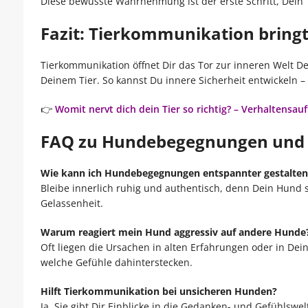
Diese bewusste Wahrnehmung ist der erste Schritt, Dein
Fazit: Tierkommunikation bringt
Tierkommunikation öffnet Dir das Tor zur inneren Welt 
Deinem Tier. So kannst Du innere Sicherheit entwickeln 
👉
Womit nervt dich dein Tier so richtig? – Verhaltensauf
FAQ zu Hundebegegnungen und
Wie kann ich Hundebegegnungen entspannter gestalten
Bleibe innerlich ruhig und authentisch, denn Dein Hund s
Gelassenheit.
Warum reagiert mein Hund aggressiv auf andere Hunde
Oft liegen die Ursachen in alten Erfahrungen oder in De
welche Gefühle dahinterstecken.
Hilft Tierkommunikation bei unsicheren Hunden?
Ja. Sie gibt Dir Einblicke in die Gedanken- und Gefühlswe