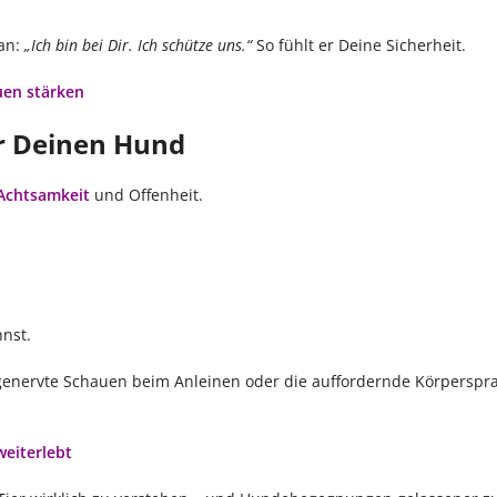
an:
„Ich bin bei Dir. Ich schütze uns.“
So fühlt er Deine Sicherheit.
uen stärken
ür Deinen Hund
Achtsamkeit
und Offenheit.
nst.
genervte Schauen beim Anleinen oder die auffordernde Körperspra
weiterlebt