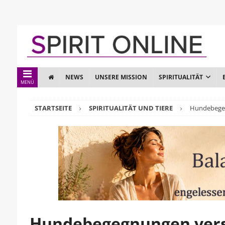
NEWS
UNSERE MISSION
SPIRITUALITÄT
MENÜ
STARTSEITE
SPIRITUALITÄT UND TIERE
Hundebegeg
Hundebegegnungen vers