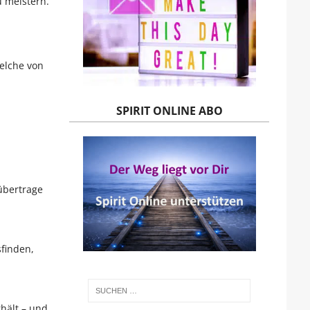
 meistern.
elche von
SPIRIT ONLINE ABO
übertrage
finden,
rhält – und