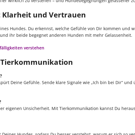
 Tier wirklich zu verstehen – und Hundebegegnungen gelassener zu
 Klarheit und Vertrauen
Deines Hundes. Du erkennst, welche Gefühle von Dir kommen und w
– und ihr beide begegnet anderen Hunden mit mehr Gelassenheit.
fälligkeiten verstehen
 Tierkommunikation
?
pürt Deine Gefühle. Sende klare Signale wie „Ich bin bei Dir“ und 
?
iner eigenen Unsicherheit. Mit Tierkommunikation kannst Du heraus
lt Deines Hundes, sodass Du besser verstehst, warum er sich so ve