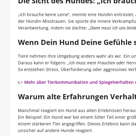
Die Sicht des Hundes: „Ich brauc
„Ich brauche keine Leine“, meinte eine Hündin entrüstet, a
der Hündin Misstrauen. Sie spürte die innere Verkram
Verantwortung, indem sie dachte:
„Dann muss ich uns beid
Wenn Dein Hund Deine Gefühle s
Tiere nehmen ihre Umgebung anders wahr als wir. Ein uns
Daraus kann er folgern:
„Ich muss mein Frauchen oder Herr
So entstehen Stress, Überforderung oder aggressives Ver
👉
Mehr über Tierkommunikation und Spiegelverhalten v
Warum alte Erfahrungen Verhal
Manchmal reagiert ein Hund aus alten Erlebnissen herau
Ein Beispiel: Ein Hund war bei einem Sitter Teil einer 
einem stärkeren Tier angegriffen. Dieses Erlebnis kann d
unsicher auf andere Hunde reagiert.