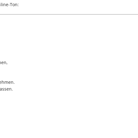
line-Ton:
hen,
nehmen.
lassen.