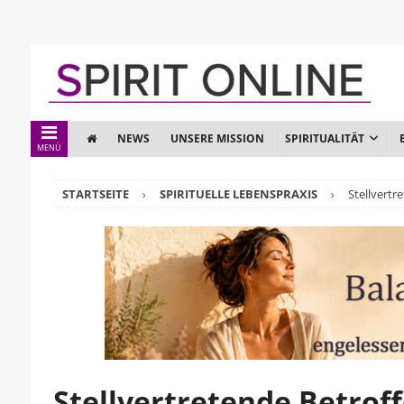
NEWS
UNSERE MISSION
SPIRITUALITÄT
MENÜ
STARTSEITE
SPIRITUELLE LEBENSPRAXIS
Stellvertr
Stellvertretende Betrof