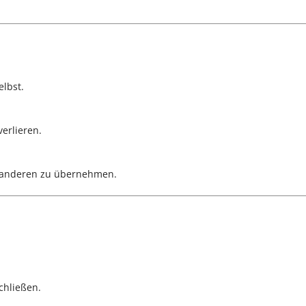
elbst.
erlieren.
s anderen zu übernehmen.
chließen.