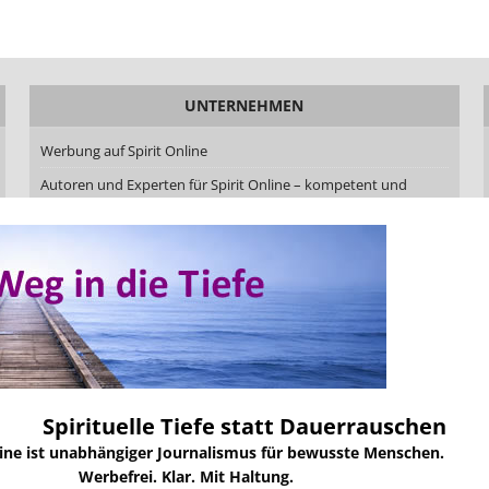
UNTERNEHMEN
Werbung auf Spirit Online
Autoren und Experten für Spirit Online – kompetent und
aktuell
Autor werden bei Spirit Online – Beiträge veröffentlichen mit
Qualität und Haltung
Redaktionskodex von Spirit Online
Über uns
Über Heike Schonert
Über Uwe Taschow
Spirituelle Tiefe statt Dauerrauschen
Markenprofil Spirit Online
line ist unabhängiger Journalismus für bewusste Menschen.
Kontakt
Werbefrei. Klar. Mit Haltung.