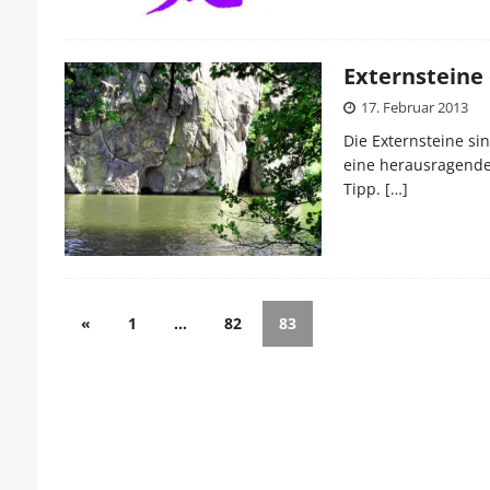
Externsteine 
17. Februar 2013
Die Externsteine si
eine herausragende 
Tipp.
[…]
«
1
…
82
83