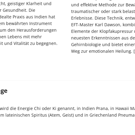
ht, geistiger Klarheit und
und effektive Methode zur Bew
r Gesundheit. Die
traumatischer oder stark belas
ealte Praxis aus Indien hat
Erlebnisse. Diese Technik, entw
nem bewährten Instrument
EFT-Master Karl Dawson, kombi
, um den Herausforderungen
Elemente der Klopfakupressur 
nen Lebens mit mehr
neuesten Erkenntnissen aus de
t und Vitalität zu begegnen.
Gehirnbiologie und bietet eine
Weg zur emotionalen Heilung.
nge
wird die Energie Chi oder Ki genannt, in Indien Prana, in Hawaii M
m lateinischen Spiritus (Atem, Geist) und in Griechenland Pneuma