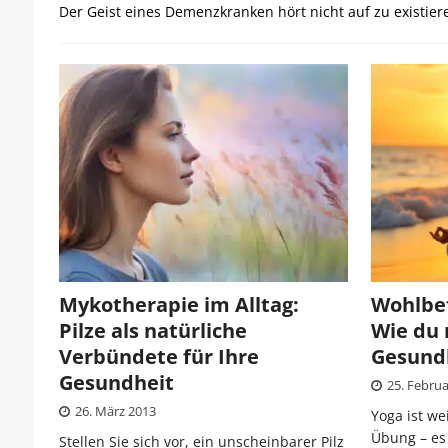
Der Geist eines Demenzkranken hört nicht auf zu existiere
Mykotherapie im Alltag:
Wohlbef
Pilze als natürliche
Wie du 
Verbündete für Ihre
Gesundh
Gesundheit
25. Febru
26. März 2013
Yoga ist we
Übung – es
Stellen Sie sich vor, ein unscheinbarer Pilz