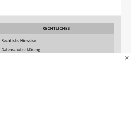
RECHTLICHES
Rechtliche Hinweise
Datenschutzerklärung
×
Impressum
AGB
Lizenzen
SOZIALE MEDIEN
Facebook
YouTube
LinkedIn