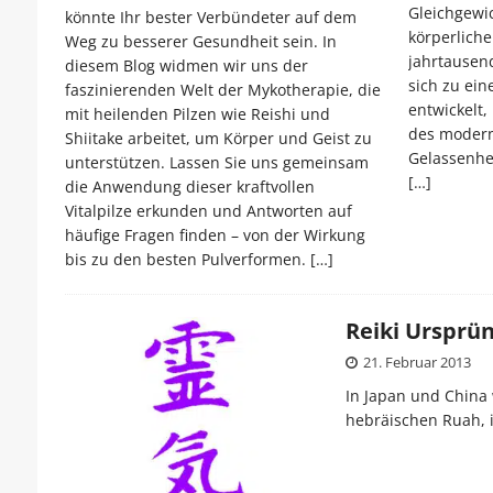
Gleichgewic
könnte Ihr bester Verbündeter auf dem
körperliche
Weg zu besserer Gesundheit sein. In
jahrtausend
diesem Blog widmen wir uns der
sich zu ei
faszinierenden Welt der Mykotherapie, die
entwickelt
mit heilenden Pilzen wie Reishi und
des moder
Shiitake arbeitet, um Körper und Geist zu
Gelassenhei
unterstützen. Lassen Sie uns gemeinsam
[…]
die Anwendung dieser kraftvollen
Vitalpilze
erkunden und Antworten auf
häufige Fragen finden – von der Wirkung
bis zu den besten Pulverformen.
[…]
Reiki Ursprü
21. Februar 2013
In Japan und China 
hebräischen Ruah, i