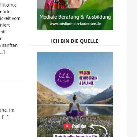
ältigung
tender
ickelt vom
niert
mit
r
ICH BIN DIE QUELLE
n sanften
[…]
ana, im
.
[…]