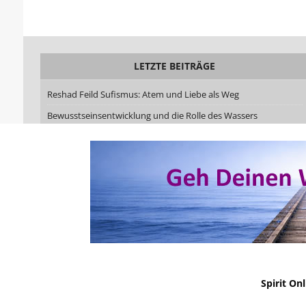
LETZTE BEITRÄGE
Reshad Feild Sufismus: Atem und Liebe als Weg
Bewusstseinsentwicklung und die Rolle des Wassers
Die Chymische Hochzeit Christiani Rosenkreutz – Alchemie als
Weg der Verwandlung
Schamanische Heilarbeit kann jeder lernen – Du musst nicht
dafür geboren sein
Kreativer Flow: Wie Ekstase, Leichtigkeit und schöpferische
Kraft zusammenwirken
No Result
Website Carbon
Spirit On