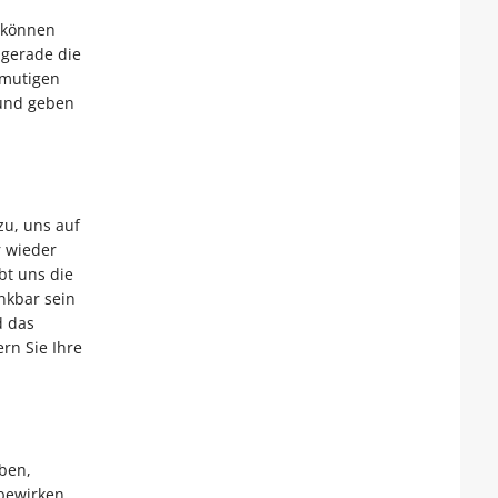
 können
 gerade die
tmutigen
 und geben
zu, uns auf
r wieder
bt uns die
nkbar sein
d das
rn Sie Ihre
ben,
bewirken.