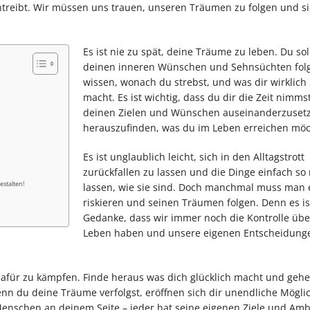
reibt. Wir müssen uns trauen, unseren Träumen zu folgen und si
Es ist nie zu spät, deine Träume zu leben. Du sol
deinen inneren Wünschen und Sehnsüchten fol
wissen, wonach du strebst, und was dir wirklich
macht. Es ist wichtig, dass du dir die Zeit nimmst
deinen Zielen und Wünschen auseinanderzuset
herauszufinden, was du im Leben erreichen möc
Es ist unglaublich leicht, sich in den Alltagstrott
zurückfallen zu lassen und die Dinge einfach s
estalten!
lassen, wie sie sind. Doch manchmal muss man 
riskieren und seinen Träumen folgen. Denn es ist
Gedanke, dass wir immer noch die Kontrolle übe
Leben haben und unsere eigenen Entscheidunge
 dafür zu kämpfen. Finde heraus was dich glücklich macht und geh
n du deine Träume verfolgst, eröffnen sich dir unendliche Möglic
Menschen an deinem Seite – jeder hat seine eigenen Ziele und Amb