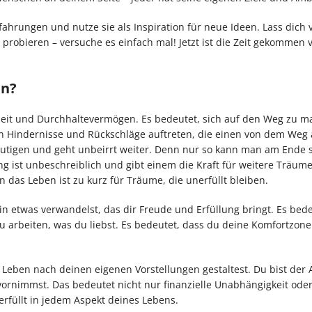
fahrungen und nutze sie als Inspiration für neue Ideen. Lass dich
 probieren – versuche es einfach mal! Jetzt ist die Zeit gekommen 
en?
heit und Durchhaltevermögen. Es bedeutet, sich auf den Weg zu 
nen Hindernisse und Rückschläge auftreten, die einen von dem Weg
tmutigen und geht unbeirrt weiter. Denn nur so kann man am Ende s
ng ist unbeschreiblich und gibt einem die Kraft für weitere Träume
 das Leben ist zu kurz für Träume, die unerfüllt bleiben.
in etwas verwandelst, das dir Freude und Erfüllung bringt. Es bede
u arbeiten, was du liebst. Es bedeutet, dass du deine Komfortzone
 Leben nach deinen eigenen Vorstellungen gestaltest. Du bist der 
 vornimmst. Das bedeutet nicht nur finanzielle Unabhängigkeit ode
 erfüllt in jedem Aspekt deines Lebens.