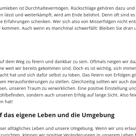
aumleben ist Durchhaltevermögen. Rückschläge gehören dazu und
n lässt und weiterkämpft, wird am Ende belohnt. Denn oft sind es
le Erfahrungen schenken. Wer sich also von Misserfolgen nicht en
Ziel kommen. Auch wenn es manchmal schwerfällt: Bleiben Sie dran
 auf dem Weg zu feiern und dankbar zu sein. Oftmals neigen wir da
ie weit wir bereits gekommen sind. Doch es ist wichtig, sich imme
ht hat und sich dafür selbst zu loben. Das Feiern von Erfolgen gi
 Herausforderungen zu stellen. Gleichzeitig sollten wir auch da
en, unseren Traum zu verwirklichen. Eine positive Einstellung un
hlbefinden, sondern auch unseren Erfolg auf lange Sicht. Also feie
en hat!
f das eigene Leben und die Umgebung
ser alltägliches Leben und unsere Umgebung. Wenn wir uns erlau
zurichten, können wir positive Veränderungen in unserem Leben 