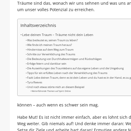
Träume sind das, wonach wir uns sehnen und was uns ant
um unser volles Potenzial zu erreichen.
Inhaltsverzeichnis
Lebe deinen Traum – Träume nicht dein Leben
Was bedeutet es, seinen Traum zu leben?
Wie finde ich meinen Traum heraus?
Hindernisse auf dem Weg zum Traum
Schritte zur Verwirklichung des Traums
Die Bedeutung von Durchhaltevermögen und Rückschlägen
Erfolge feiern und dankbar sein
Die Auswirkungen des Traumlebens auf das eigene Leben und die Umgebung
Tipps für ein erfülltes Leben nach der Verwirklichung des Traums
Fazit: Lebe deinen Traum, denn es ist dein Leben und du hast es in der Hand, es zu g
Tyra Reeves
Und noch etwas störte mich an diesem Beispiel
Weiterführende Themen auf Spirit Online
können – auch wenn es schwer sein mag.
Habe Mut! Es ist nicht immer einfach, aber es lohnt sich
Weg weiter. Gib niemals auf! Und denke immer daran: Wen
Setze dir Ziele und arbeite hart daran! Ermutige andere 