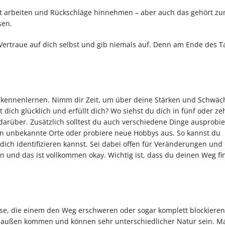
art arbeiten und Rückschläge hinnehmen – aber auch das gehört z
sen.
Vertraue auf dich selbst und gib niemals auf. Denn am Ende des Ta
 kennenlernen. Nimm dir Zeit, um über deine Stärken und Schwäc
ich glücklich und erfüllt dich? Wo siehst du dich in fünf oder ze
darüber. Zusätzlich solltest du auch verschiedene Dinge ausprobi
 unbekannte Orte oder probiere neue Hobbys aus. So kannst du
ich identifizieren kannst. Sei dabei offen für Veränderungen und 
n und das ist vollkommen okay. Wichtig ist, dass du deinen Weg f
e, die einem den Weg erschweren oder sogar komplett blockieren
n außen kommen und können sehr unterschiedlicher Natur sein. 