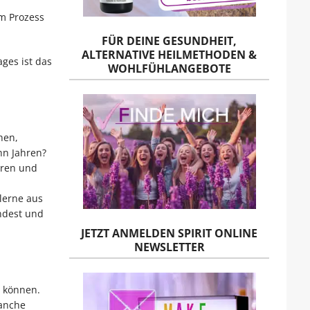
um Prozess
FÜR DEINE GESUNDHEIT,
ALTERNATIVE HEILMETHODEN &
ges ist das
WOHLFÜHLANGEBOTE
hen,
hn Jahren?
eren und
lerne aus
indest und
JETZT ANMELDEN SPIRIT ONLINE
NEWSLETTER
 können.
Manche