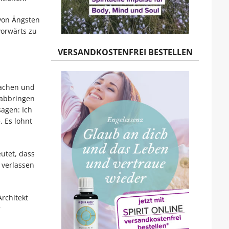
 von Ängsten
vorwärts zu
VERSANDKOSTENFREI BESTELLEN
machen und
 abbringen
agen: Ich
. Es lohnt
utet, dass
 verlassen
Architekt
r