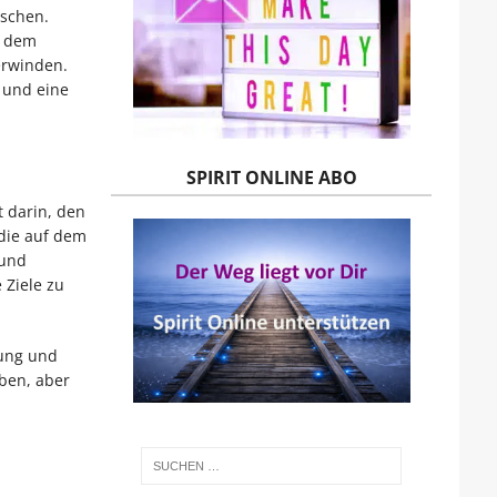
nschen.
r dem
erwinden.
 und eine
SPIRIT ONLINE ABO
t darin, den
 die auf dem
 und
 Ziele zu
lung und
eben, aber