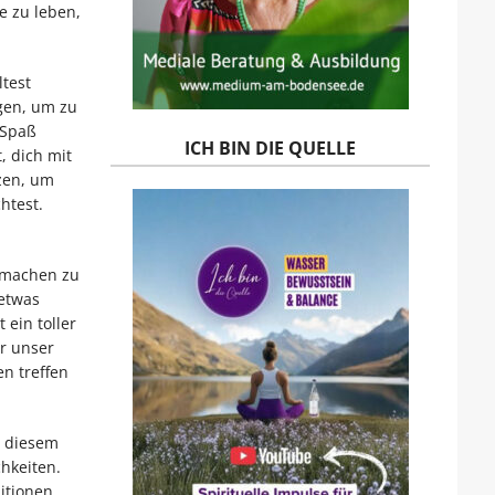
e zu leben,
ltest
gen, um zu
 Spaß
ICH BIN DIE QUELLE
, dich mit
zen, um
htest.
o machen zu
etwas
 ein toller
r unser
n treffen
e diesem
hkeiten.
itionen.