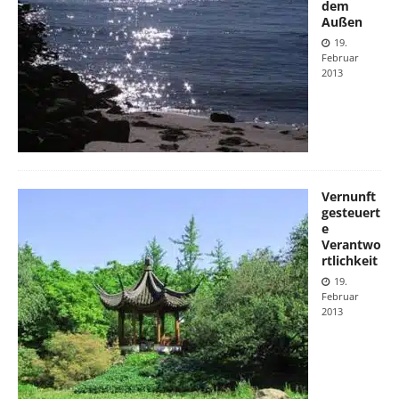
dem
Außen
19.
Februar
2013
Vernunft
gesteuert
e
Verantwo
rtlichkeit
19.
Februar
2013