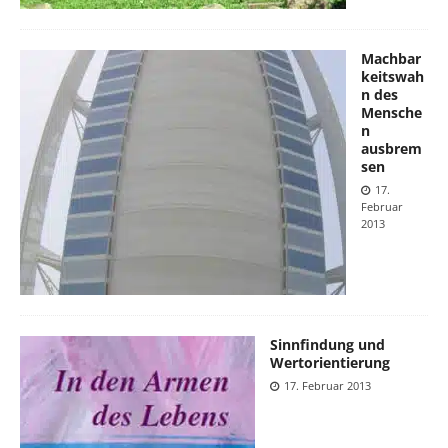
Machbar
keitswah
n des
Mensche
n
ausbrem
sen
17.
Februar
2013
Sinnfindung und
Wertorientierung
17. Februar 2013