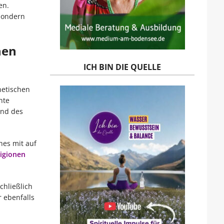
en.
sondern
hen
ICH BIN DIE QUELLE
netischen
nte
nd des
hes mit auf
ligionen
chließlich
 ebenfalls