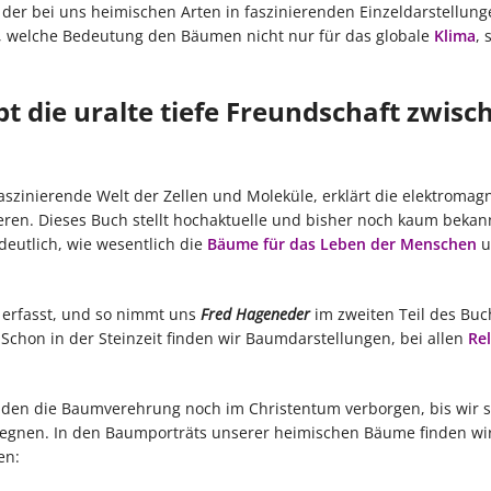
der bei uns heimischen Arten in faszinierenden Einzeldarstellung
t, welche Bedeutung den Bäumen nicht nur für das globale
Klima
, 
t die uralte tiefe Freundschaft zwisc
aszinierende Welt der Zellen und Moleküle, erklärt die elektromag
eren. Dieses Buch stellt hochaktuelle und bisher noch kaum bekan
utlich, wie wesentlich die
Bäume für das Leben der Menschen
u
 erfasst, und so nimmt uns
Fred Hageneder
im zweiten Teil des Buc
chon in der Steinzeit finden wir Baumdarstellungen, bei allen
Re
den die Baumverehrung noch im Christentum verborgen, bis wir s
en. In den Baumporträts unserer heimischen Bäume finden wir
en: