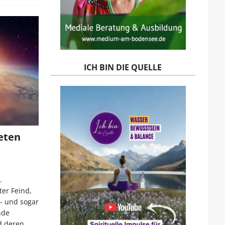
ICH BIN DIE QUELLE
eten
.
ter Feind,
o- und sogar
nde
d deren