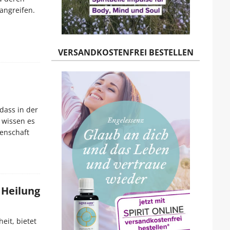
angreifen.
VERSANDKOSTENFREI BESTELLEN
dass in der
n wissen es
senschaft
 Heilung
eit, bietet