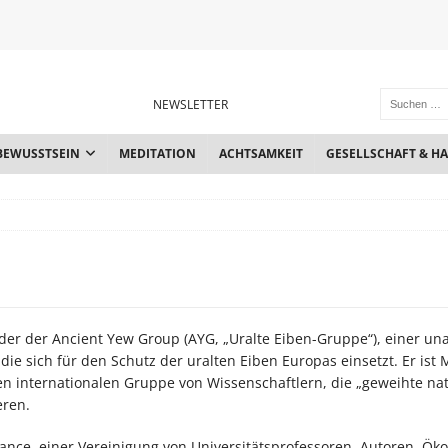
NEWSLETTER
BEWUSSTSEIN
MEDITATION
ACHTSAMKEIT
GESELLSCHAFT & H
nder der Ancient Yew Group (AYG, „Uralte Eiben-Gruppe“), einer u
die sich für den Schutz der uralten Eiben Europas einsetzt. Er ist 
n internationalen Gruppe von Wissenschaftlern, die „geweihte nat
eren.
lliance, einer Vereinigung von Universitätsprofessoren, Autoren, Ök