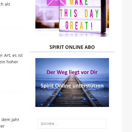
h als
SPIRIT ONLINE ABO
 Art; es ist
 ein hoher
r dem Jahr
der