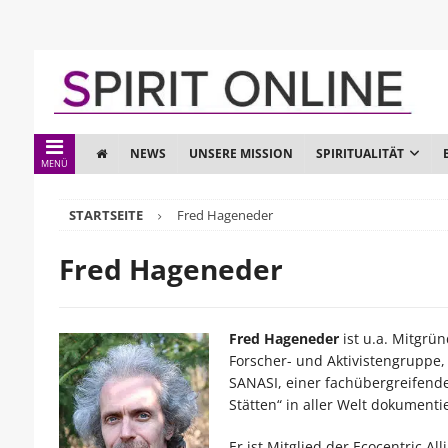
NEWS
UNSERE MISSION
SPIRITUALITÄT
MENÜ
STARTSEITE
Fred Hageneder
Fred Hageneder
Fred Hageneder
ist u.a. Mitgrü
Forscher- und Aktivistengruppe, 
SANASI, einer fachübergreifende
Stätten“ in aller Welt dokumenti
Er ist Mitglied der Ecocentric A