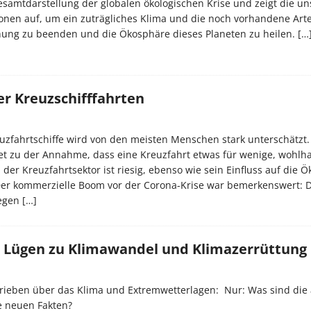
amtdarstellung der globalen ökologischen Krise und zeigt die un
nen auf, um ein zuträgliches Klima und die noch vorhandene Arten
chung zu beenden und die Ökosphäre dieses Planeten zu heilen.
[…
er Kreuzschifffahrten
uzfahrtschiffe wird von den meisten Menschen stark unterschätzt.
tet zu der Annahme, dass eine Kreuzfahrt etwas für wenige, wohl
der Kreuzfahrtsektor ist riesig, ebenso wie sein Einfluss auf die 
Der kommerzielle Boom vor der Corona-Krise war bemerkenswert: D
iegen
[…]
n Lügen zu Klimawandel und Klimazerrüttung
chrieben über das Klima und Extremwetterlagen: Nur: Was sind die 
e neuen Fakten?