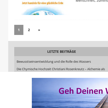
Menschheit, zuminde
1
2
»
LETZTE BEITRÄGE
Bewusstseinsentwicklung und die Rolle des Wassers
Die Chymische Hochzeit Christiani Rosenkreutz – Alchemie als
Weg der Verwandlung
Schamanische Heilarbeit kann jeder lernen – Du musst nicht
dafür geboren sein
Kreativer Flow: Wie Ekstase, Leichtigkeit und schöpferische
Kraft zusammenwirken
Hat Deine Seele dieses Leben gewählt? Eine gewagte spirituelle