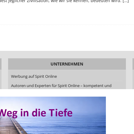
st jeglicher Zivilisation, wie wir sie kennen, bedeuten wird.
[…]
UNTERNEHMEN
Werbung auf Spirit Online
Autoren und Experten für Spirit Online – kompetent und
aktuell
Autor werden bei Spirit Online – Beiträge veröffentlichen mit
Qualität und Haltung
Redaktionskodex von Spirit Online
Über uns