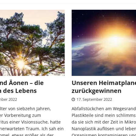
nd Äonen – die
Unseren Heimatplan
n des Lebens
zurückgewinnen
mber 2022
17. September 2022
lter von siebzehn Jahren,
Abfallstückchen am Wegesrand
r Vorbereitung zum
Plastikteile sind mein schlimms
tus einer Visionssuche, hatte
da sie sich mit der Zeit in Mikr
unerwarteten Traum. Ich sah ein
Nanoplastik auflösen und lebe
mmel, etwas größer als der
Organismen kontaminieren un