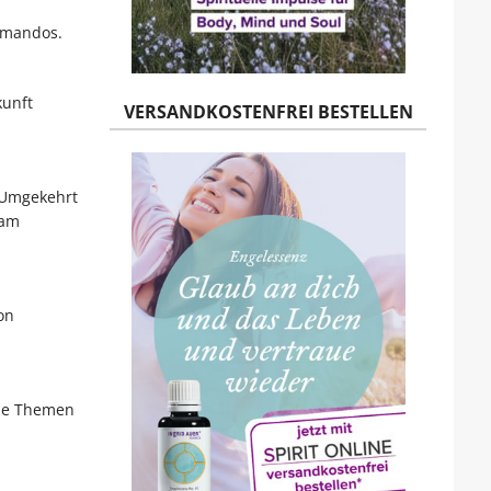
mmandos.
kunft
VERSANDKOSTENFREI BESTELLEN
. Umgekehrt
sam
on
nde Themen