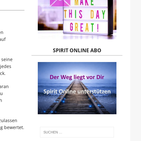
en
auf
SPIRIT ONLINE ABO
 seine
 jedes
ck.
aran
zu
h
szulassen
g bewertet.