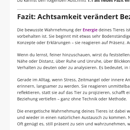
Du kannst den folgenden Abschnitt
1:1 als neues Fazit e
Fazit: Achtsamkeit verändert B
Die bewusste Wahrnehmung der
Energie
deines Tieres i
vorbehalten ist. Sie beginnt mit etwas sehr Bodenständig
Konzepte oder Erklärungen – sie reagieren auf Präsenz. Au
Wenn du lernst, feiner hinzuschauen, wirst du feststellen
Nähe oder Distanz, über Ruhe und Unruhe, über Blickkont
Verhalten zu deuten oder zu analysieren. Es bedeutet, in
Gerade im Alltag, wenn Stress, Zeitmangel oder innere 
erinnern, langsamer zu werden. Sie reagieren unmittelbar
reflektieren, statt sie auf das Tier zu projizieren, schaf
Beziehung vertiefen – ganz ohne Technik oder Methode.
Die energetische Wahrnehmung deines Tieres ist dabei weni
und wieder in einen natürlichen Austausch zu kommen. N
Oft genügt es, still präsent zu sein und wahrzunehmen, wa