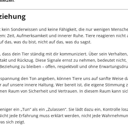
insetzen
.
eziehung
st kein Sonderwissen und keine Fähigkeit, die nur wenigen Mensch
em: Zeit, Aufmerksamkeit und innerer Ruhe. Tiere reagieren nicht 
f das, was du bist, nicht auf das, was du sagst.
, dass dein Tier ständig mit dir kommuniziert. Über sein Verhalten,
akt und Rückzug. Diese Signale ernst zu nehmen, bedeutet nicht,
 Beziehung zu bleiben – offen, respektvoll und ohne Erwartungsdru
Anspannung den Ton angeben, können Tiere uns auf sanfte Weise d
 auf unsere innere Haltung. Wer bereit ist, die eigene Stimmung 
ft einen Raum von Sicherheit und Vertrauen. In diesem Raum kann sic
ger ein „Tun“ als ein „Zulassen“. Sie lädt dazu ein, Kontrolle lo
icht jede Erfahrung muss erklärt werden, nicht jede Wahrnehmun
s sich zeigt.