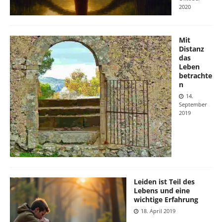
2020
Mit
Distanz
das
Leben
betrachte
n
14.
September
2019
Leiden ist Teil des
Lebens und eine
wichtige Erfahrung
18. April 2019