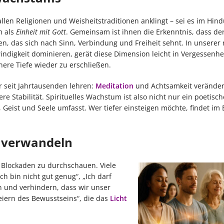
allen Religionen und Weisheitstraditionen anklingt – sei es im Hin
m als
Einheit mit Gott
. Gemeinsam ist ihnen die Erkenntnis, dass d
esen, das sich nach Sinn, Verbindung und Freiheit sehnt. In unsere
ndigkeit dominieren, gerät diese Dimension leicht in Vergessenhe
nere Tiefe wieder zu erschließen.
r seit Jahrtausenden lehren:
Meditation
und Achtsamkeit veränder
 Stabilität. Spirituelles Wachstum ist also nicht nur ein poetisc
Geist und Seele umfasst. Wer tiefer einsteigen möchte, findet im 
 verwandeln
 Blockaden zu durchschauen. Viele
 bin nicht gut genug“, „Ich darf
en und verhindern, dass wir unser
eiern des Bewusstseins“, die das
Licht