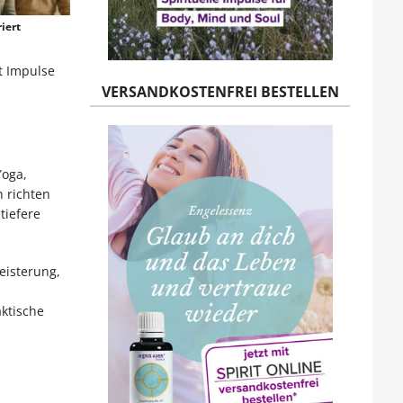
iert
et Impulse
VERSANDKOSTENFREI BESTELLEN
Yoga,
n richten
tiefere
eisterung,
ktische