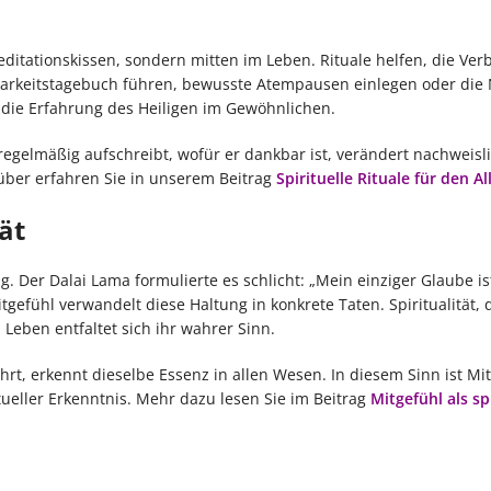
d
editationskissen, sondern mitten im Leben. Rituale helfen, die Ve
barkeitstagebuch führen, bewusste Atempausen einlegen oder die 
 die Erfahrung des Heiligen im Gewöhnlichen.
egelmäßig aufschreibt, wofür er dankbar ist, verändert nachweisl
über erfahren Sie in unserem Beitrag
Spirituelle Rituale für den Al
ät
. Der Dalai Lama formulierte es schlicht: „Mein einziger Glaube ist
gefühl verwandelt diese Haltung in konkrete Taten. Spiritualität,
m Leben entfaltet sich ihr wahrer Sinn.
hrt, erkennt dieselbe Essenz in allen Wesen. In diesem Sinn ist Mi
tueller Erkenntnis. Mehr dazu lesen Sie im Beitrag
Mitgefühl als spi