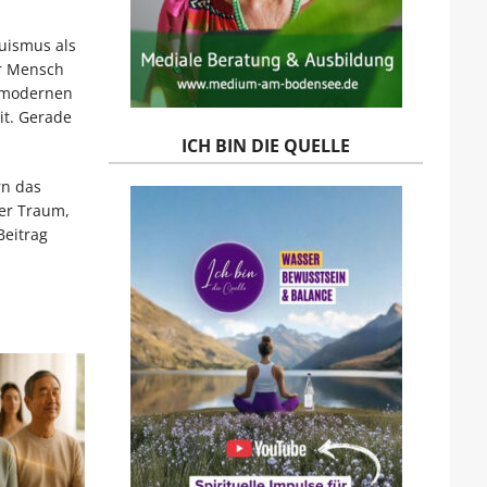
duismus als
er Mensch
r modernen
it. Gerade
ICH BIN DIE QUELLE
n das
her Traum,
Beitrag