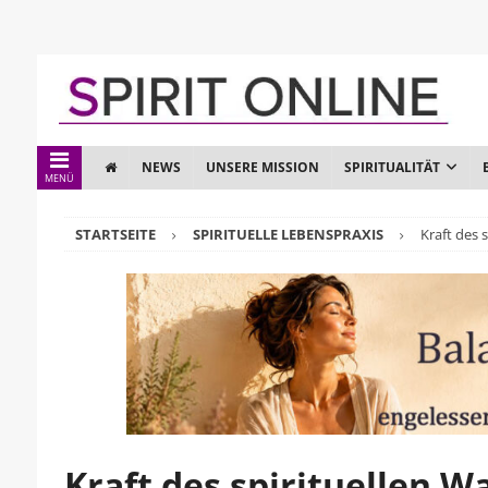
NEWS
UNSERE MISSION
SPIRITUALITÄT
MENÜ
STARTSEITE
SPIRITUELLE LEBENSPRAXIS
Kraft des 
Kraft des spirituellen 