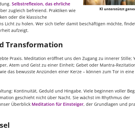
rdung.
Selbstreflexion, das ehrliche
KI unterstützt gener
aber zugleich befreiend. Praktiken wie
en oder die klassische
ins Licht zu holen. Wer sich tiefer damit beschäftigen möchte, find
heit aufzeigt.
nd Transformation
ebte Praxis. Meditation eröffnet uns den Zugang zu innerer Stille; 
er, Atem und Geist zu einer Einheit; Gebet oder Mantra-Rezitatio
 – wie das bewusste Anzünden einer Kerze – können zum Tor in eine 
ltung: Kontinuität, Geduld und Hingabe. Viele beginnen voller Beg
ation geschieht nicht über Nacht. Sie wächst im Rhythmus der
 unser Überblick
Meditation für Einsteiger
, der Grundlagen und pra
sel