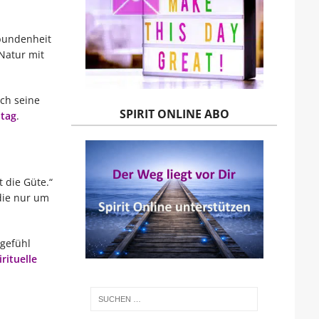
rbundenheit
Natur mit
ich seine
SPIRIT ONLINE ABO
ltag
.
 die Güte.“
 die nur um
tgefühl
rituelle