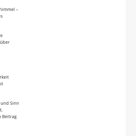
nhimmel –
es
fe
rüber
keit
bt
t und Sinn
t,
 Beitrag