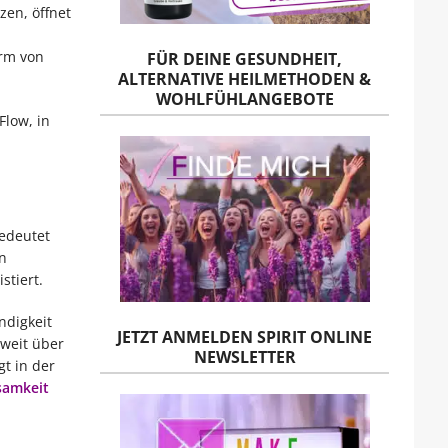
zen, öffnet
orm von
FÜR DEINE GESUNDHEIT,
ALTERNATIVE HEILMETHODEN &
WOHLFÜHLANGEBOTE
Flow, in
bedeutet
n
stiert.
ndigkeit
JETZT ANMELDEN SPIRIT ONLINE
weit über
NEWSLETTER
gt in der
samkeit