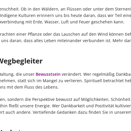
 Menschheit. Ob in den Wäldern, an Flüssen oder unter dem Sterne
e. Indigene Kulturen erinnern uns bis heute daran, dass wir Teil ein
kverbindung mit Erde, Wasser, Luft und Feuer geschehen kann.
trachten einer Pflanze oder das Lauschen auf den Wind können tie
t uns daran, dass alles Leben miteinander verbunden ist. Mehr da
Wegbegleiter
 Haltung, die unser
Bewusstsein
verändert. Wer regelmäßig Dankbar
nehmen, statt sich im Mangel zu verlieren. Spirituell betrachtet he
ns mit dem Fluss des Lebens.
ren, sondern die Perspektive bewusst auf Möglichkeiten, Schönhei
in fließt unsere Energie. Wer Dankbarkeit und Positivität kultivier
iert auch andere. Vertiefende Gedanken dazu finden Sie in unserem