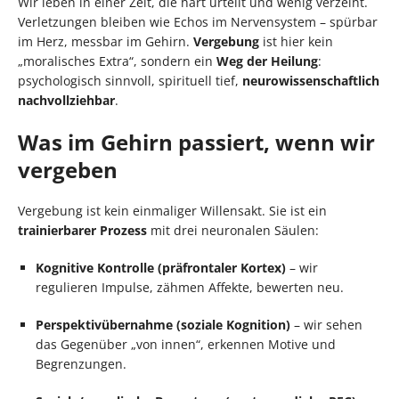
Wir leben in einer Zeit, die hart urteilt und wenig verzeiht.
Verletzungen bleiben wie Echos im Nervensystem – spürbar
im Herz, messbar im Gehirn.
Vergebung
ist hier kein
„moralisches Extra“, sondern ein
Weg der Heilung
:
psychologisch sinnvoll, spirituell tief,
neurowissenschaftlich
nachvollziehbar
.
Was im Gehirn passiert, wenn wir
vergeben
Vergebung ist kein einmaliger Willensakt. Sie ist ein
trainierbarer Prozess
mit drei neuronalen Säulen:
Kognitive Kontrolle (präfrontaler Kortex)
– wir
regulieren Impulse, zähmen Affekte, bewerten neu.
Perspektivübernahme (soziale Kognition)
– wir sehen
das Gegenüber „von innen“, erkennen Motive und
Begrenzungen.