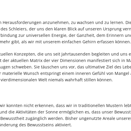
m Herausforderungen anzunehmen, zu wachsen und zu lernen. Di
 des Schleiers, der uns den klaren Blick auf unseren Ursprung vern
rbindung zur universellen Energie, der Ganzheit, dem Erinnern u
 mehr gibt, als wir mit unserem einfachen Gehirn erfassen können.
ituellen Konzepten, die uns seit Jahrtausenden begleiten und uns 
 der aktuellen Matrix der vier Dimensionen manifestiert sich in 
ugen schweben. Sie täuschen uns vor, das ultimative Ziel des Leb
r materielle Wunsch entspringt einem inneren Gefühl von Mangel 
 vierdimensionalen Welt niemals wahrhaft stillen können.
r konnten nicht erkennen, dass wir in traditionellen Mustern leb
nd die Aktivitäten der Sonne ermöglichen es, dass unser Bewusst
ewusstheit zugänglich werden. Bisher ungenutzte Areale unsere
änderung des Bewusstseins aktiviert.