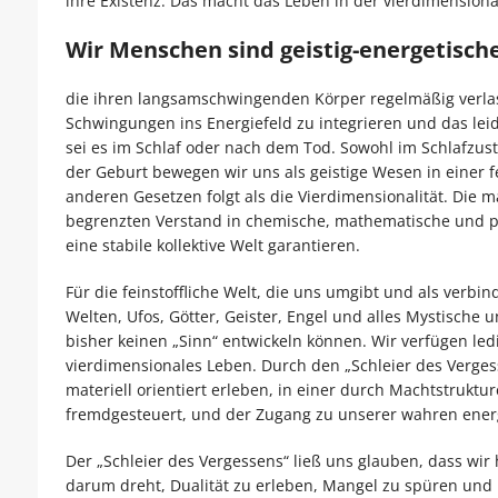
ihre Existenz. Das macht das Leben in der vierdimensional
Wir Menschen sind geistig-energetisch
die ihren langsamschwingenden Körper regelmäßig verlas
Schwingungen ins Energiefeld zu integrieren und das leid
sei es im Schlaf oder nach dem Tod. Sowohl im Schlafzus
der Geburt bewegen wir uns als geistige Wesen in einer f
anderen Gesetzen folgt als die Vierdimensionalität. Die 
begrenzten Verstand in chemische, mathematische und ph
eine stabile kollektive Welt garantieren.
Für die feinstoffliche Welt, die uns umgibt und als verbi
Welten, Ufos, Götter, Geister, Engel und alles Mystische
bisher keinen „Sinn“ entwickeln können. Wir verfügen led
vierdimensionales Leben. Durch den „Schleier des Verg
materiell orientiert erleben, in einer durch Machtstruktu
fremdgesteuert, und der Zugang zu unserer wahren energ
Der „Schleier des Vergessens“ ließ uns glauben, dass wir 
darum dreht, Dualität zu erleben, Mangel zu spüren und u