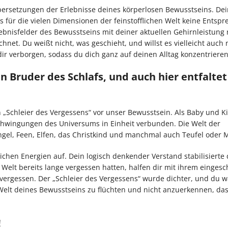
bersetzungen der Erlebnisse deines körperlosen Bewusstseins. De
es für die vielen Dimensionen der feinstofflichen Welt keine Entspr
bnisfelder des Bewusstseins mit deiner aktuellen Gehirnleistung 
hnet. Du weißt nicht, was geschieht, und willst es vielleicht auch 
dir verborgen, sodass du dich ganz auf deinen Alltag konzentrieren
n Bruder des Schlafs, und auch hier entfaltet
 „Schleier des Vergessens“ vor unser Bewusstsein. Als Baby und Ki
chwingungen des Universums in Einheit verbunden. Die Welt der
 Engel, Feen, Elfen, das Christkind und manchmal auch Teufel oder 
lichen Energien auf. Dein logisch denkender Verstand stabilisierte 
e Welt bereits lange vergessen hatten, halfen dir mit ihrem einges
 vergessen. Der „Schleier des Vergessens“ wurde dichter, und du w
 Welt deines Bewusstseins zu flüchten und nicht anzuerkennen, da
!