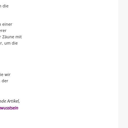
h die
n einer
erer
r Zäune mit
r, um die
ie wir
, der
de Artikel,
ewusstsein