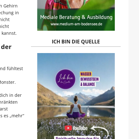
in Gehirn
echung in
nicht
nicht
 kannst.
ICH BIN DIE QUELLE
 der
nd fühltest
Monster.
dich in der
chränkten
arst
ss es „mehr“