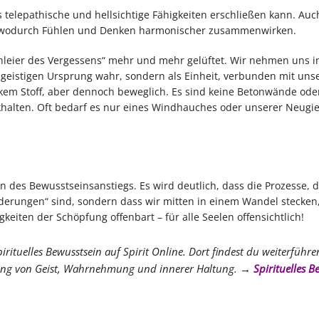
 telepathische und hellsichtige Fähigkeiten erschließen kann. Auc
t, wodurch Fühlen und Denken harmonischer zusammenwirken.
chleier des Vergessens“ mehr und mehr gelüftet. Wir nehmen uns i
geistigen Ursprung wahr, sondern als Einheit, verbunden mit uns
ickem Stoff, aber dennoch beweglich. Es sind keine Betonwände ode
khalten. Oft bedarf es nur eines Windhauches oder unserer Neugie
des Bewusstseinsanstiegs. Es wird deutlich, dass die Prozesse, d
nderungen“ sind, sondern dass wir mitten in einem Wandel stecken
eiten der Schöpfung offenbart – für alle Seelen offensichtlich!
rituelles Bewusstsein auf Spirit Online. Dort findest du weiterführen
lung von Geist, Wahrnehmung und innerer Haltung. →
Spirituelles B