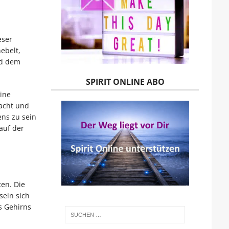
eser
ebelt,
nd dem
SPIRIT ONLINE ABO
eine
Macht und
ens zu sein
auf der
ten. Die
sein sich
s Gehirns