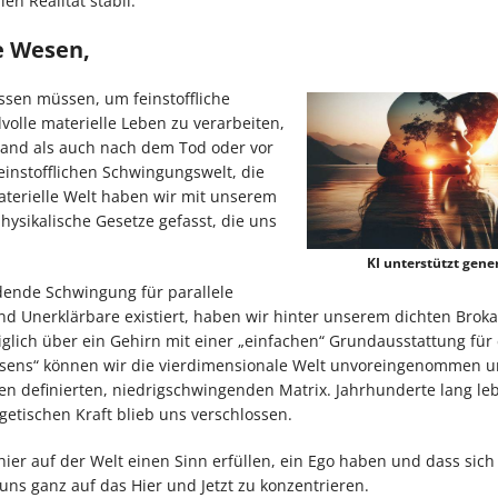
en Realität stabil.
e Wesen,
sen müssen, um feinstoffliche
volle materielle Leben zu verarbeiten,
tand als auch nach dem Tod oder vor
einstofflichen Schwingungswelt, die
materielle Welt haben wir mit unserem
ysikalische Gesetze gefasst, die uns
KI unterstützt gener
ndende Schwingung für parallele
 und Unerklärbare existiert, haben wir hinter unserem dichten Brok
iglich über ein Gehirn mit einer „einfachen“ Grundausstattung für 
essens“ können wir die vierdimensionale Welt unvoreingenommen 
ren definierten, niedrigschwingenden Matrix. Jahrhunderte lang le
etischen Kraft blieb uns verschlossen.
hier auf der Welt einen Sinn erfüllen, ein Ego haben und dass sich 
ns ganz auf das Hier und Jetzt zu konzentrieren.