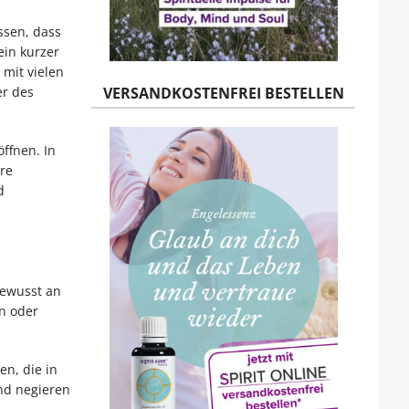
ssen, dass
ein kurzer
mit vielen
VERSANDKOSTENFREI BESTELLEN
er des
ffnen. In
re
d
bewusst an
n oder
en, die in
und negieren