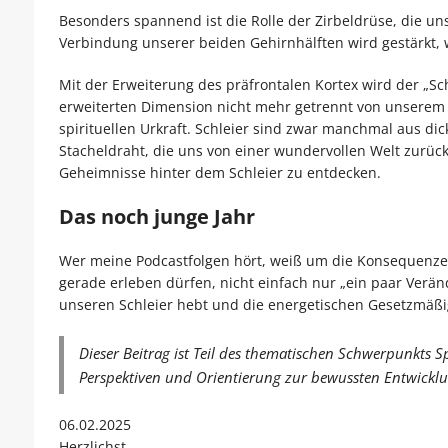
Besonders spannend ist die Rolle der Zirbeldrüse, die uns
Verbindung unserer beiden Gehirnhälften wird gestärk
Mit der Erweiterung des präfrontalen Kortex wird der „S
erweiterten Dimension nicht mehr getrennt von unserem 
spirituellen Urkraft. Schleier sind zwar manchmal aus d
Stacheldraht, die uns von einer wundervollen Welt zurüc
Geheimnisse hinter dem Schleier zu entdecken.
Das noch junge Jahr
Wer meine Podcastfolgen hört, weiß um die Konsequenzen 
gerade erleben dürfen, nicht einfach nur „ein paar Verä
unseren Schleier hebt und die energetischen Gesetzmäßigk
Dieser Beitrag ist Teil des thematischen Schwerpunkts Spi
Perspektiven und Orientierung zur bewussten Entwick
06.02.2025
Herzlichst