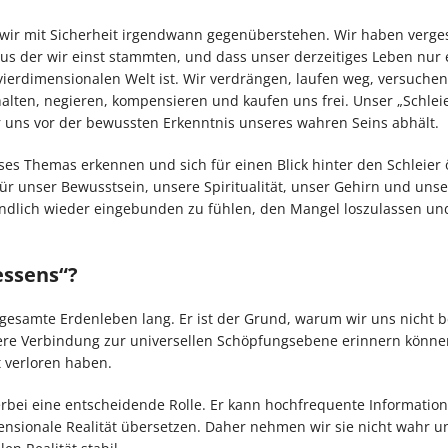
r wir mit Sicherheit irgendwann gegenüberstehen. Wir haben verge
 aus der wir einst stammten, und dass unser derzeitiges Leben nur 
ierdimensionalen Welt ist. Wir verdrängen, laufen weg, versuchen 
halten, negieren, kompensieren und kaufen uns frei. Unser „Schlei
er uns vor der bewussten Erkenntnis unseres wahren Seins abhält.
es Themas erkennen und sich für einen Blick hinter den Schleier ö
ür unser Bewusstsein, unsere Spiritualität, unser Gehirn und unse
ndlich wieder eingebunden zu fühlen, den Mangel loszulassen un
essens“?
gesamte Erdenleben lang. Er ist der Grund, warum wir uns nicht 
efere Verbindung zur universellen Schöpfungsebene erinnern könne
 verloren haben.
hierbei eine entscheidende Rolle. Er kann hochfrequente Information
imensionale Realität übersetzen. Daher nehmen wir sie nicht wahr 