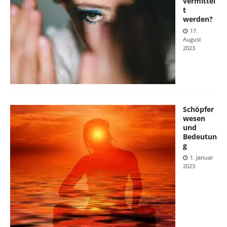
vermittel
t
werden?
17.
August
2023
Schöpfer
wesen
und
Bedeutun
g
1. Januar
2023