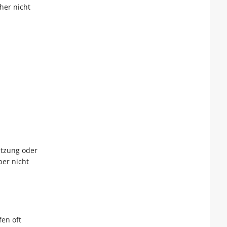
her nicht
etzung oder
ber nicht
en oft