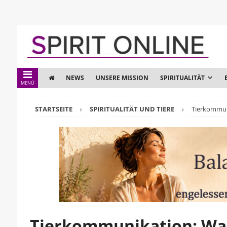
NEWS
UNSERE MISSION
SPIRITUALITÄT
MENÜ
STARTSEITE
SPIRITUALITÄT UND TIERE
Tierkommuni
Tierkommunikation: Was 