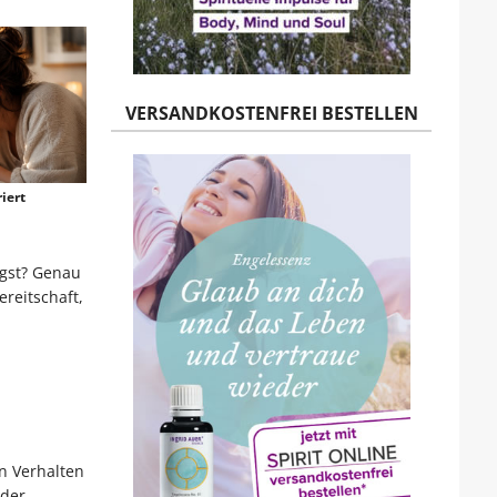
VERSANDKOSTENFREI BESTELLEN
iert
ngst? Genau
ereitschaft,
n Verhalten
oder