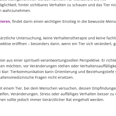
glichkeit, hinter sichtbares Verhalten zu schauen und das Tier nic
sen wahrzunehmen.
zieren
, findet darin einen wichtigen Einstieg in die bewusste Mens
erärztliche Untersuchung, keine Verhaltenstherapie und keine fachl
ektive eröffnen – besonders dann, wenn ein Tier sich verändert, g
n aus einer spirituell-verantwortungsvollen Perspektive. Er richte
tehen möchten, vor Veränderungen stehen oder Verhaltensauffälligk
st klar: Tierkommunikation kann Orientierung und Beziehungstiefe
altensmedizinische Fragen nicht ersetzen.
 mit einem Tier, bei dem Menschen versuchen, dessen Empfindunge
fen, Veränderungen, Stress oder auffälliges Verhalten besser zu 
n sollte jedoch immer tierärztlicher Rat eingeholt werden.