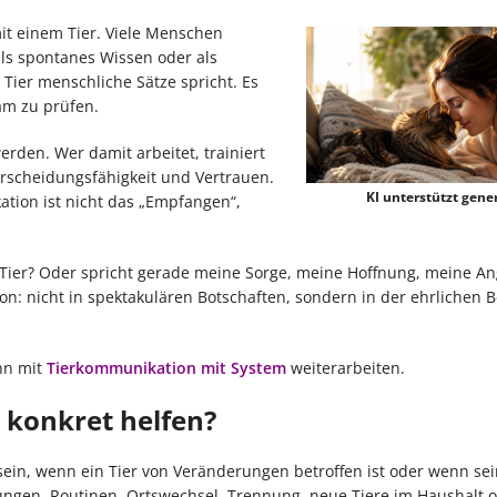
it einem Tier. Viele Menschen
 als spontanes Wissen oder als
Tier menschliche Sätze spricht. Es
am zu prüfen.
den. Wer damit arbeitet, trainiert
rscheidungsfähigkeit und Vertrauen.
KI unterstützt gener
tion ist nicht das „Empfangen“,
Tier? Oder spricht gerade meine Sorge, meine Hoffnung, meine A
on: nicht in spektakulären Botschaften, sondern in der ehrlichen B
nn mit
Tierkommunikation mit System
weiterarbeiten.
konkret helfen?
in, wenn ein Tier von Veränderungen betroffen ist oder wenn sei
mungen, Routinen, Ortswechsel, Trennung, neue Tiere im Haushalt 