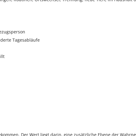
Bezugsperson
derte Tagesabläufe
llt
u bekommen. Der Wert liegt darin, eine zusätzliche Ebene der Wahr