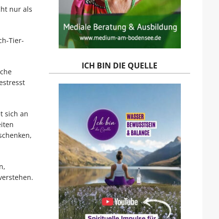
ht nur als
ch-Tier-
ICH BIN DIE QUELLE
iche
estresst
t sich an
eiten
 schenken,
n,
verstehen.