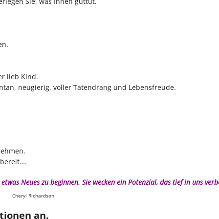
rlegen Sie, was Ihnen guttut.
en.
r lieb Kind.
ontan, neugierig, voller Tatendrang und Lebensfreude.
nehmen.
sbereit….
etwas Neues zu beginnen. Sie wecken ein Potenzial, das tief in uns verbo
Cheryl Richardson
tionen an.