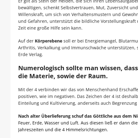
Er gilt als Stein der Helden, die sich ihren Lebensaufgaben
bewältigen, schenkt Selbstvertrauen, Mut, Zuversicht und b
Willenskraft, um sich von Verhaltensmustern und Gewohn
und Gefahren, unterstützt die bildliche Vorstellungskraft u
Zeit eine große Hilfe sein kann.
Auf der
Körperebene
soll er bei Energiemangel, Blutarmut
Arthritis, Verkalkung und Immunschwäche unterstützen, 
Erde Verlag.
Numerologisch sollte man wissen, dass di
die Materie, sowie der Raum.
Mit der 4 verbinden wir das von Menschenhand Erschaffen
positiven, wie im negativen. Das Zeichen der 4 ist deshal
Einteilung und Kultivierung, anderseits auch Begrenzun
Nach alter Überlieferung schuf das Göttliche aus dem Nic
Feuer, Erde, Wasser und Luft. Aus diesen ließ er dann di
Jahreszeiten und die 4 Himmelsrichtungen.