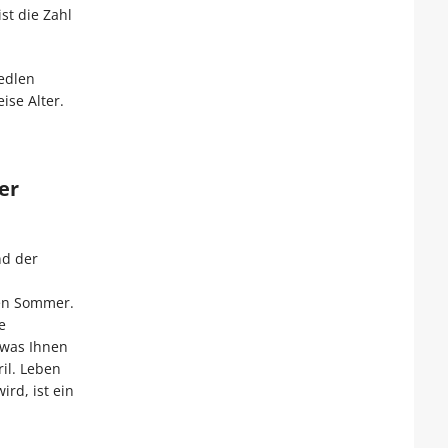
st die Zahl
 edlen
ise Alter.
er
nd der
den Sommer.
e
 was Ihnen
il. Leben
rd, ist ein