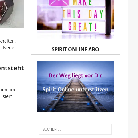
kheiten,
n
, Neue
SPIRIT ONLINE ABO
entsteht
hen, im
isiert