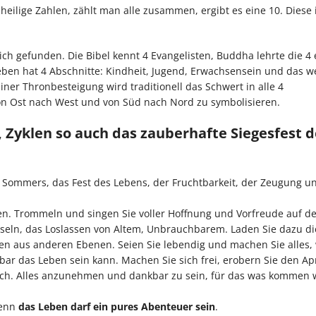
heilige Zahlen, zählt man alle zusammen, ergibt es eine 10. Diese i
sich gefunden. Die Bibel kennt 4 Evangelisten, Buddha lehrte die 4
ben hat 4 Abschnitte: Kindheit, Jugend, Erwachsensein und das we
er Thronbesteigung wird traditionell das Schwert in alle 4
on Ost nach West und von Süd nach Nord zu symbolisieren.
 Zyklen so auch das zauberhafte Siegesfest d
 Sommers, das Fest des Lebens, der Fruchtbarkeit, der Zeugung u
en. Trommeln und singen Sie voller Hoffnung und Vorfreude auf 
Fesseln, das Loslassen von Altem, Unbrauchbarem. Laden Sie dazu di
en aus anderen Ebenen. Seien Sie lebendig und machen Sie alles,
rbar das Leben sein kann. Machen Sie sich frei, erobern Sie den Apr
sich. Alles anzunehmen und dankbar zu sein, für das was kommen wi
denn
das Leben darf ein pures Abenteuer sein
.