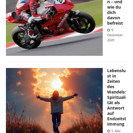
n – und
wie du
dich
davon
befreist
9.
Dezember
2020
Lebenslu
st in
Zeiten
des
Wandels:
Spirituali
tät als
Antwort
auf
Endzeitst
immung
5. Mai