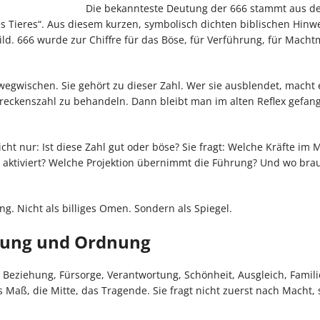
Die bekannteste Deutung der 666 stammt aus d
es Tieres“. Aus diesem kurzen, symbolisch dichten biblischen Hinw
ld. 666 wurde zur Chiffre für das Böse, für Verführung, für Mach
wegwischen. Sie gehört zu dieser Zahl. Wer sie ausblendet, macht 
chreckenszahl zu behandeln. Dann bleibt man im alten Reflex gefan
nicht nur: Ist diese Zahl gut oder böse? Sie fragt: Welche Kräfte i
 aktiviert? Welche Projektion übernimmt die Führung? Und wo bra
ng. Nicht als billiges Omen. Sondern als Spiegel.
rtung und Ordnung
 Beziehung, Fürsorge, Verantwortung, Schönheit, Ausgleich, Famil
s Maß, die Mitte, das Tragende. Sie fragt nicht zuerst nach Macht,