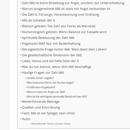
Zahl 666 ist keine Einladung zur Angst, sondern zur Unterscheidung
Warum ausgerechnet 666 so stark mit Angst verbunden ist
Die Zahl 6: Fürsorge, Verantwortung und Ordnung
666 als Schatten der 6
Biblisch gelesen: Die Zahl des Tieres als Warnbild
Numerologisch gelesen: Wenn Balance zur Fassade wird
Spirituelle Bedeutung der Zahl 666
Engelszahl 666? Nur mit Bodenhaftung
Die eigentliche Frage hinter 666: Wem dient dein Leben?
Die gesellschaftliche Dimension der 666
Liebe, Venus und die helle Seite der 6
Was du tun kannst, wenn dich 666 beschäftigt
Häufige Fragen zur Zahl 666
Ist 666 immer negativ?
Was bedeutet 666 in der Numerologie?
Ist 666 eine Engelszahl?
Warum habe ich Angst vor 666?
Was ist die wichtigste spirituelle Botschaft der 666?
Weiterführende Beiträge
Quellen und Einordnung
Fazit: 666 ist ein Spiegel, kein Urteil
Autor
Weiterführende Themen auf Spirit Online