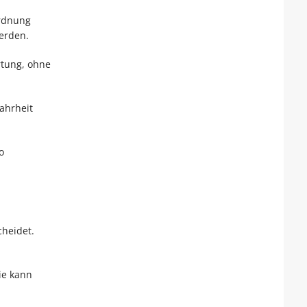
Ordnung
werden.
rtung, ohne
Wahrheit
o
cheidet.
ie kann