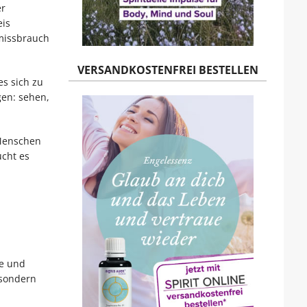
er
eis
tmissbrauch
VERSANDKOSTENFREI BESTELLEN
es sich zu
gen: sehen,
m Menschen
ucht es
ie und
 sondern