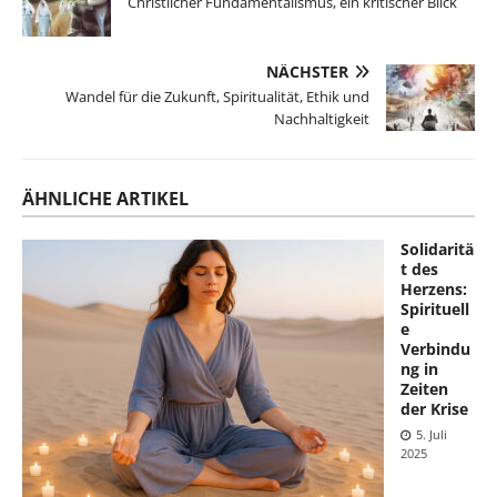
Christlicher Fundamentalismus, ein kritischer Blick
NÄCHSTER
Wandel für die Zukunft, Spiritualität, Ethik und
Nachhaltigkeit
ÄHNLICHE ARTIKEL
Solidaritä
t des
Herzens:
Spirituell
e
Verbindu
ng in
Zeiten
der Krise
5. Juli
2025