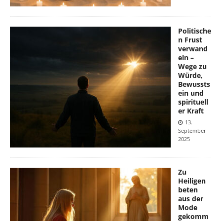
Politische
n Frust
verwand
eln –
Wege zu
Würde,
Bewussts
ein und
spirituell
er Kraft
13.
September
2025
Zu
Heiligen
beten
aus der
Mode
gekomm