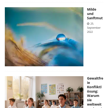
Milde
und
Sanftmut
25.
September
2022
Gewaltfre
ie
Konfliktl
ösung:
Warum
sie
weltweit