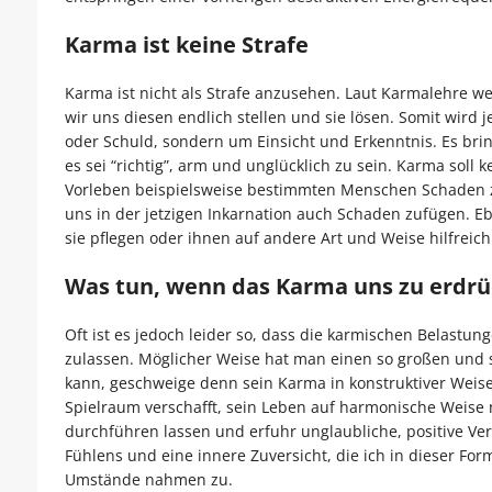
Karma ist keine Strafe
Karma ist nicht als Strafe anzusehen. Laut Karmalehre w
wir uns diesen endlich stellen und sie lösen. Somit wird
oder Schuld, sondern um Einsicht und Erkenntnis. Es bri
es sei “richtig”, arm und unglücklich zu sein. Karma sol
Vorleben beispielsweise bestimmten Menschen Schaden z
uns in der jetzigen Inkarnation auch Schaden zufügen. Eb
sie pflegen oder ihnen auf andere Art und Weise hilfreich
Was tun, wenn das Karma uns zu erdrü
Oft ist es jedoch leider so, dass die karmischen Belastu
zulassen. Möglicher Weise hat man einen so großen un
kann, geschweige denn sein Karma in konstruktiver Weise 
Spielraum verschafft, sein Leben auf harmonische Weise 
durchführen lassen und erfuhr unglaubliche, positive V
Fühlens und eine innere Zuversicht, die ich in dieser Fo
Umstände nahmen zu.