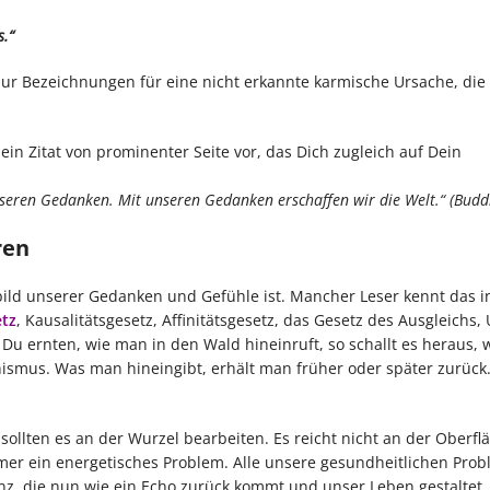
s.“
l nur Bezeichnungen für eine nicht erkannte karmische Ursache, die 
ein Zitat von prominenter Seite vor, das Dich zugleich auf Dein
 unseren Gedanken. Mit unseren Gedanken erschaffen wir die Welt.“ (Budd
ren
bild unserer Gedanken und Gefühle ist. Mancher Leser kennt das i
tz
, Kausalitätsgesetz, Affinitätsgesetz, das Gesetz des Ausgleichs,
 Du ernten, wie man in den Wald hineinruft, so schallt es heraus,
hanismus. Was man hineingibt, erhält man früher oder später zurüc
ollten es an der Wurzel bearbeiten. Es reicht nicht an der Oberfl
mmer ein energetisches Problem. Alle unsere gesundheitlichen Pro
nz, die nun wie ein Echo zurück kommt und unser Leben gestaltet.