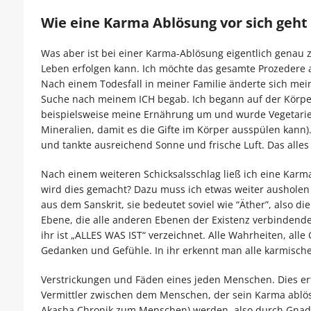
Wie eine Karma Ablösung vor sich geht
Was aber ist bei einer Karma-Ablösung eigentlich genau 
Leben erfolgen kann. Ich möchte das gesamte Prozedere 
Nach einem Todesfall in meiner Familie änderte sich mei
Suche nach meinem ICH begab. Ich begann auf der Körper
beispielsweise meine Ernährung um und wurde Vegetarier
Mineralien, damit es die Gifte im Körper ausspülen kann).
und tankte ausreichend Sonne und frische Luft. Das alles 
Nach einem weiteren Schicksalsschlag ließ ich eine Kar
wird dies gemacht? Dazu muss ich etwas weiter ausholen
aus dem Sanskrit, sie bedeutet soviel wie “Äther”, also d
Ebene, die alle anderen Ebenen der Existenz verbindende, 
ihr ist „ALLES WAS IST“ verzeichnet. Alle Wahrheiten, al
Gedanken und Gefühle. In ihr erkennt man alle karmisch
Verstrickungen und Fäden eines jeden Menschen. Dies er
Vermittler zwischen dem Menschen, der sein Karma ablö
Akasha Chronik zum Menschen) werden also durch Gna