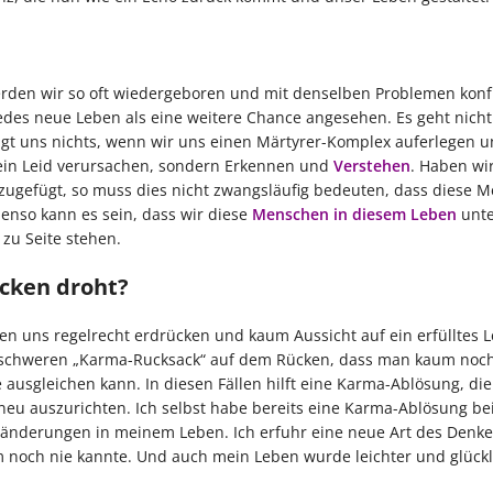
erden wir so oft wiedergeboren und mit denselben Problemen konfr
 jedes neue Leben als eine weitere Chance angesehen. Es geht nicht
ngt uns nichts, wenn wir uns einen Märtyrer-Komplex auferlegen 
l kein Leid verursachen, sondern Erkennen und
Verstehen
. Haben wi
ugefügt, so muss dies nicht zwangsläufig bedeuten, dass diese 
enso kann es sein, dass wir diese
Menschen in diesem Leben
unte
 zu Seite stehen.
cken droht?
ngen uns regelrecht erdrücken und kaum Aussicht auf ein erfülltes 
d schweren „Karma-Rucksack“ auf dem Rücken, dass man kaum noc
ausgleichen kann. In diesen Fällen hilft eine Karma-Ablösung, di
neu auszurichten. Ich selbst habe bereits eine Karma-Ablösung be
eränderungen in meinem Leben. Ich erfuhr eine neue Art des Denk
rm noch nie kannte. Und auch mein Leben wurde leichter und glückl