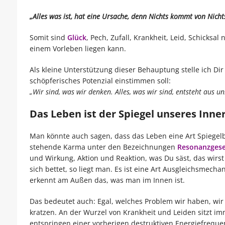
„Alles was ist, hat eine Ursache, denn Nichts kommt von Nicht
Somit sind
Glück
, Pech, Zufall, Krankheit, Leid, Schicksa
einem Vorleben liegen kann.
Als kleine Unterstützung dieser Behauptung stelle ich Dir 
schöpferisches Potenzial einstimmen soll:
„Wir sind, was wir denken. Alles, was wir sind, entsteht aus
Das Leben ist der Spiegel unseres Inne
Man könnte auch sagen, dass das Leben eine Art Spiegel
stehende Karma unter den Bezeichnungen
Resonanzgese
und Wirkung, Aktion und Reaktion, was Du säst, das wirst
sich bettet, so liegt man. Es ist eine Art Ausgleichsmec
erkennt am Außen das, was man im Innen ist.
Das bedeutet auch: Egal, welches Problem wir haben, wir s
kratzen. An der Wurzel von Krankheit und Leiden sitzt i
entspringen einer vorherigen destruktiven Energiefreque