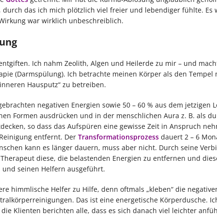
durch das ich mich plötzlich viel freier und lebendiger fühlte. Es w
Wirkung war wirklich unbeschreiblich.
sung
tgiften. Ich nahm Zeolith, Algen und Heilerde zu mir – und mach
apie (Darmspülung). Ich betrachte meinen Körper als den Tempel
„inneren Hausputz“ zu betreiben.
ebrachten negativen Energien sowie 50 – 60 % aus dem jetzigen 
denen Formen ausdrücken und in der menschlichen Aura z. B. als du
tdecken, so dass das Aufspüren eine gewisse Zeit in Anspruch ne
-Reinigung entfernt. Der
Transformationsprozess
dauert 2 – 6 Mona
enschen kann es länger dauern, muss aber nicht. Durch seine Ver
Therapeut diese, die belastenden Energien zu entfernen und diese
l
und seinen Helfern ausgeführt.
re himmlische Helfer zu Hilfe, denn oftmals „kleben“ die negative
stralkörperreinigungen. Das ist eine energetische Körperdusche. Ic
e Klienten berichten alle, dass es sich danach viel leichter anfüh