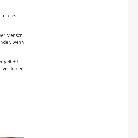
em alles
 der Mensch
inder, wenn
r geliebt
u verdienen