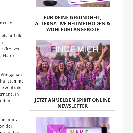
FÜR DEINE GESUNDHEIT,
nmal im
ALTERNATIVE HEILMETHODEN &
WOHLFÜHLANGEBOTE
als auf die
ch
 (frei von
ie Natur
. Wie genau
sha” stammt
ie zentrale
ernens. In
JETZT ANMELDEN SPIRIT ONLINE
enden
NEWSLETTER
bei nur als
on der
fen und gut