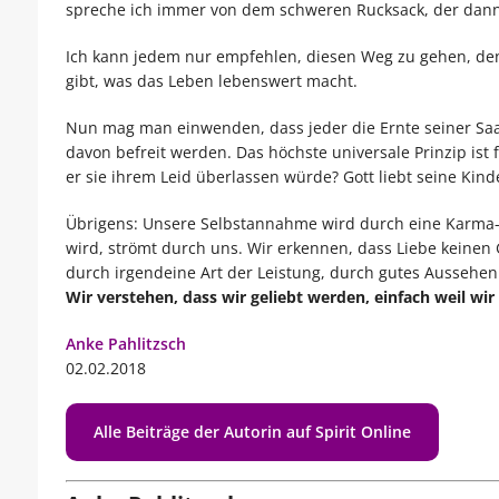
spreche ich immer von dem schweren Rucksack, der dann p
Ich kann jedem nur empfehlen, diesen Weg zu gehen, den 
gibt, was das Leben lebenswert macht.
Nun mag man einwenden, dass jeder die Ernte seiner Saat
davon befreit werden. Das höchste universale Prinzip ist
er sie ihrem Leid überlassen würde? Gott liebt seine Kin
Übrigens: Unsere Selbstannahme wird durch eine Karma-Ab
wird, strömt durch uns. Wir erkennen, dass Liebe keinen
durch irgendeine Art der Leistung, durch gutes Aussehen
Wir verstehen, dass wir geliebt werden, einfach weil wir 
Anke Pahlitzsch
02.02.2018
Alle Beiträge der Autorin auf Spirit Online