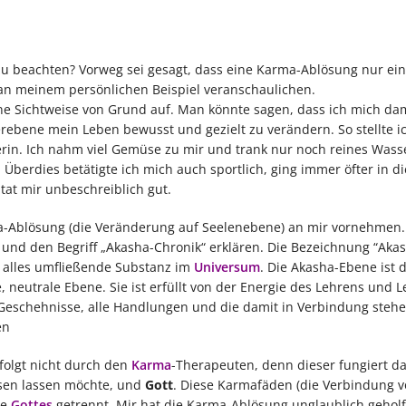
zu beachten? Vorweg sei gesagt, dass eine Karma-Ablösung nur ei
an meinem persönlichen Beispiel veranschaulichen.
ne Sichtweise von Grund auf. Man könnte sagen, dass ich mich dam
ebene mein Leben bewusst und gezielt zu verändern. So stellte i
in. Ich nahm viel Gemüse zu mir und trank nur noch reines Wasser
 Überdies betätigte ich mich auch sportlich, ging immer öfter in d
tat mir unbeschreiblich gut.
ma-Ablösung (die Veränderung auf Seelenebene) an mir vornehmen
 und den Begriff „Akasha-Chronik“ erklären. Die Bezeichnung “Aka
ie alles umfließende Substanz im
Universum
. Die Akasha-Ebene ist d
neutrale Ebene. Sie ist erfüllt von der Energie des Lehrens und L
le Geschehnisse, alle Handlungen und die damit in Verbindung steh
en
folgt nicht durch den
Karma
-Therapeuten, denn dieser fungiert da
sen lassen möchte, und
Gott
. Diese Karmafäden (die Verbindung v
de
Gottes
getrennt. Mir hat die Karma-Ablösung unglaublich gehol