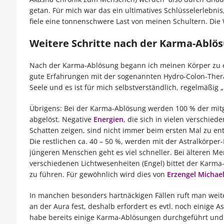
getan. Für mich war das ein ultimatives Schlüsselerlebnis, 
fiele eine tonnenschwere Last von meinen Schultern. Die 
Weitere Schritte nach der Karma-Ablö
Nach der Karma-Ablösung begann ich meinen Körper zu en
gute Erfahrungen mit der sogenannten Hydro-Colon-Ther
Seele und es ist für mich selbstverständlich, regelmäßig 
Übrigens: Bei der Karma-Ablösung werden 100 % der mitg
abgelöst. Negative
Energien
, die sich in vielen verschie
Schatten zeigen, sind nicht immer beim ersten Mal zu en
Die restlichen ca. 40 – 50 %, werden mit der Astralkörper
jüngeren Menschen geht es viel schneller. Bei älteren M
verschiedenen Lichtwesenheiten (Engel) bittet der Karma-
zu führen. Für gewöhnlich wird dies von
Erzengel Michae
In manchen besonders hartnäckigen Fällen ruft man weite
an der Aura fest, deshalb erfordert es evtl. noch einige A
habe bereits einige Karma-Ablösungen durchgeführt und di