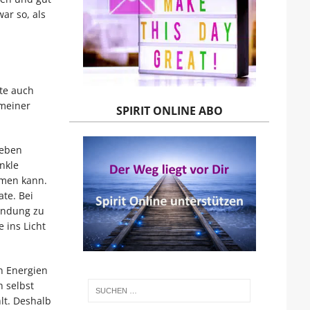
ar so, als
te auch
 meiner
SPIRIT ONLINE ABO
Leben
nkle
hmen kann.
te. Bei
bindung zu
 ins Licht
n Energien
h selbst
lt. Deshalb