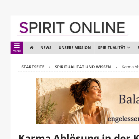
NEWS
UNSERE MISSION
SPIRITUALITÄT
MENÜ
STARTSEITE
SPIRITUALITÄT UND WISSEN
Karma Ab
Karma Ablösung in der 