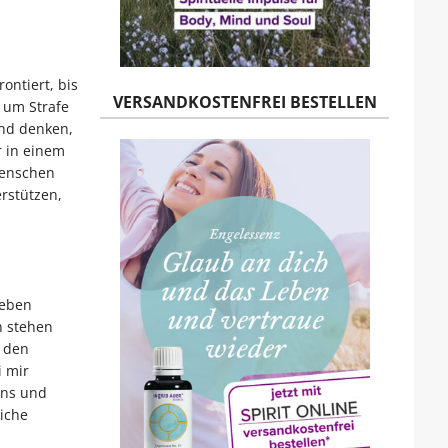
ontiert, bis
VERSANDKOSTENFREI BESTELLEN
 um Strafe
und denken,
r in einem
Menschen
rstützen,
Leben
h stehen
e den
i mir
ens und
iche