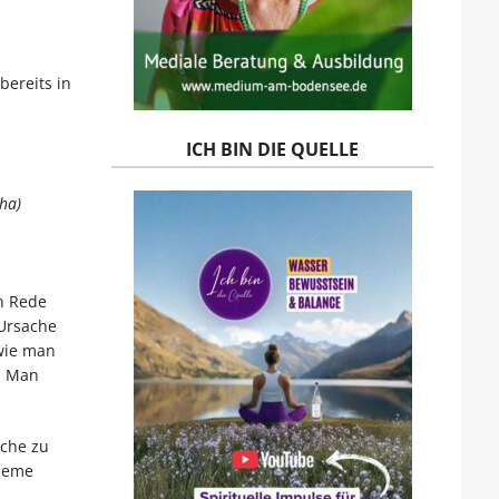
bereits in
ICH BIN DIE QUELLE
ha)
n Rede
 Ursache
 wie man
k. Man
äche zu
bleme