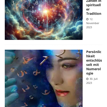
Zahlen in
spirituell
er
Tradition
12.
November
2023
Persönlic
hkeit
entschlüs
selt mit
Numerol
ogie
30. Juli
2023