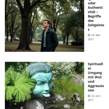
oder
Authenti
zität –
Begriffe
des
Zeitgeiste
s
24. Mai
2021
Spirituell
er
Umgang
mit Wut
und
Aggressio
nen
22. Juni
2017